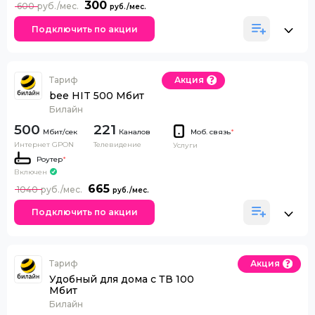
300
600
Подключить по акции
Тариф
Акция
bee HIT 500 Мбит
Билайн
500
221
Каналов
Моб. связь
*
Интернет GPON
Телевидение
Услуги
Роутер
*
Включен
665
1040
Подключить по акции
Тариф
Акция
Удобный для дома с ТВ 100
Мбит
Билайн