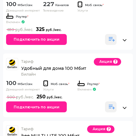
100
227
Каналов
Моб. связь
*
Домашний интернет
Телевидение
Услуги
Роутер
*
Включен
325
650
Подключить по акции
Тариф
Акция
Удобный для дома 100 Мбит
Билайн
100
Моб. связь
*
Роутер
*
Домашний интернет
Включен
Услуги
250
500
Подключить по акции
Тариф
Акция
bee MULTI LITE 100 Мбит