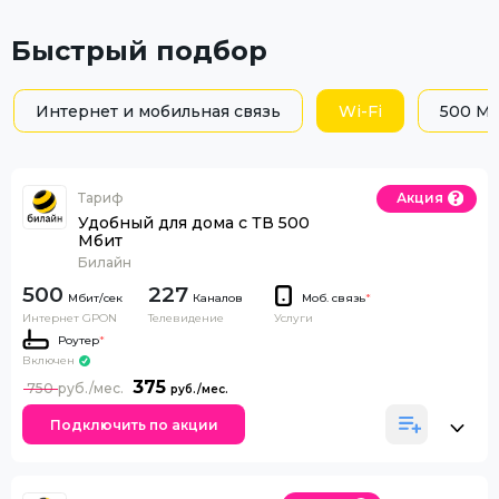
Быстрый подбор
Интернет и мобильная связь
Wi-Fi
500 Мб
Тариф
Акция
Удобный для дома с ТВ 500
Мбит
Билайн
500
227
Каналов
Моб. связь
*
Интернет GPON
Телевидение
Услуги
Роутер
*
Включен
375
750
Подключить по акции