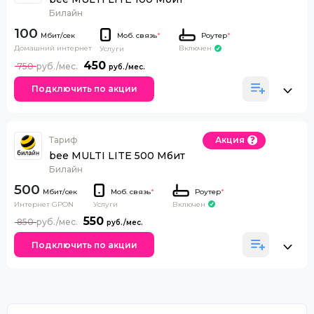
Билайн
100
Моб. связь
*
Роутер
*
Домашний интернет
Включен
Услуги
450
750
Подключить по акции
Тариф
Акция
bee MULTI LITE 500 Мбит
Билайн
500
Моб. связь
*
Роутер
*
Интернет GPON
Включен
Услуги
550
850
Подключить по акции