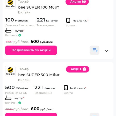
Тариф
Акция
bee SUPER 100 Мбит
Билайн
100
221
Каналов
Моб. связь
*
Домашний интернет
Телевидение
Услуги
Роутер
*
Включен
500
850
Подключить по акции
Тариф
Акция
bee SUPER 500 Мбит
Билайн
500
221
Каналов
Моб. связь
*
Интернет GPON
Телевидение
Услуги
Роутер
*
Включен
600
950