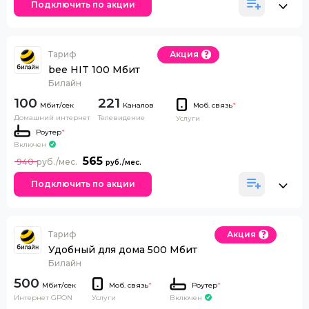
Подключить по акции
Тариф
Акция
bee HIT 100 Мбит
Билайн
100
221
Каналов
Моб. связь
*
Домашний интернет
Телевидение
Услуги
Роутер
*
Включен
565
940
Подключить по акции
Тариф
Акция
Удобный для дома 500 Мбит
Билайн
500
Моб. связь
*
Роутер
*
Интернет GPON
Включен
Услуги