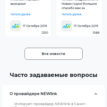
выходных!
Новым годом! Большое
спасибо вам за
приятное
Читать далее
Читать далее
сотрудничество,
которое, мы надеемся,
продлится еще ни один
17 Октября 2019
17 Октября 2019
год. Пусть в Новом 2019
1250
1086
году с вами случится
только хорошее.
События пусть будут
благоприятными, при
Все новости
Часто задаваемые вопросы
О провайдере NEWlink
Интернет-провайдер NEWlink в Санкт-