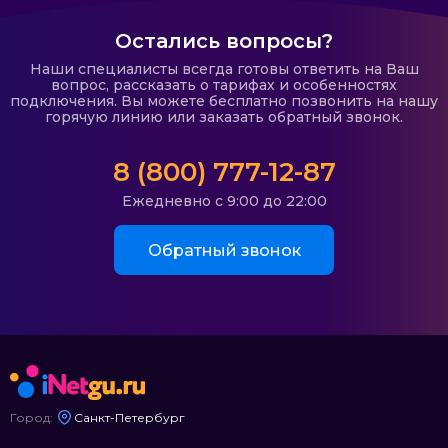
Эйрнет
Аванти
Остались вопросы?
СитиТелеком
Наши специалисты всегда готовы ответить на Ваш
вопрос, рассказать о тарифах и особенностях
Доминанта
подключения. Вы можете бесплатно позвонить на нашу
горячую линию или заказать обратный звонок.
Тейла
Пушкин нэт
8 (800) 777-12-87
Реалнет
Ежедневно с 9:00 до 22:00
ВэбПлас
ВЭБА
Обратный звонок
Мегафон
Инфо-Лан
Ситилинк
Город:
Санкт-Петербург