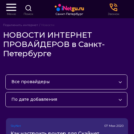
Меню
Поиск
Санкт-Петербург
Звонок
Подключить интернет
Новости
НОВОСТИ ИНТЕРНЕТ
ПРОВАЙДЕРОВ в Санкт-
Петербурге
Все провайдеры
Ростелеком
По дате добавления
Билайн
Дом.ру
По дате добавления
ВестКолл
По популярности
SkyNet
07 Мая 2020
Ростелеком Docsis
Как настроить роутер для Скайнет