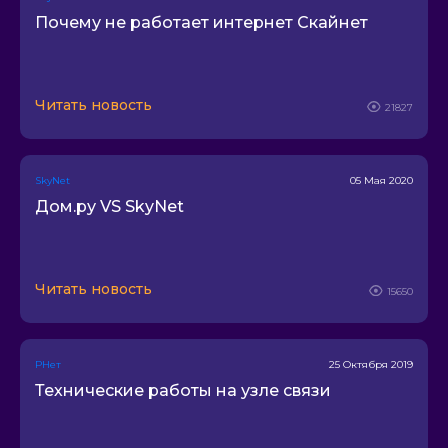
Интернет 78
Почему не работает интернет Скайнет
Амстердам Телеком
Связьинвест
Файбернет
Читать новость
21827
Новые Коммуникации
Союз Домашних Сетей
Катрина
SkyNet
05 Мая 2020
Прометей
Дом.ру VS SkyNet
ЮОнлайн
Deepweb
UniWeb
Читать новость
15650
Интеграл сервис
АйЛан
РНет
25 Октября 2019
AviaNet
Технические работы на узле связи
GeneralNet
Ижора Телеком