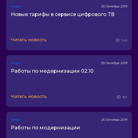
Курорт Телеком
Тиера
25 Октября 2019
Msnet Металлострой
Новые тарифы в сервисе цифрового ТВ
Невод
Your Net
Telix
Читать новость
1140
Hitnet
Илка
Астра телеком
Тиера
25 Октября 2019
Работы по медернизации 02.10
Мастер Связь
Оптиком
ИнтраСтар
Читать новость
ПЛС
957
Ланк Телеком
Терабит
Тиера
25 Октября 2019
Полюстровонет
Работы по модернизации
Вива