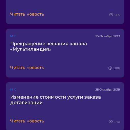
М52
Икс-Трим
Читать новость
1215
CTLan
Arroba
Всевнет
МТС
25 Октября 2019
Юнтолово Нет
Прекращение вещания канала
«Мультиландия»
EPS
Автово.нет
Эленет
Читать новость
1288
HomeUser
Антхил
МТС
25 Октября 2019
Ойстер
Изменение стоимости услуги заказа
ВиартКом
детализации
Кивинет
iNet
Читать новость
1140
Diamond network