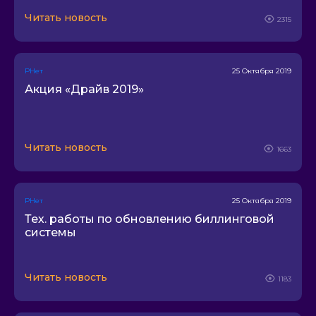
Телепорт
Читать новость
2315
Позитив телеком
ОТКРЫТИЕ-Информ
Интербург
РНет
25 Октября 2019
КиберНет
Акция «Драйв 2019»
Гарс Телеком
SW net
Юнет Телеком
Читать новость
1663
Well telecom
SeeTV
Альфа-Телеком
РНет
25 Октября 2019
Тех. работы по обновлению биллинговой
ТВ-ИКС
системы
LAN телеком
Город ОнЛайн
Читать новость
1183
LUX телеком
Ютелком