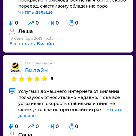
прекрасно, пожаловаться не на что. Но... скоро
переезд, счастливому обладанию хоро...
Читать дальше
0
0
0
0
Леша
10 Сентября 2019, 13:36
Все отзывы Билайн
О провайдере
Билайн
5
Услугами домашнего интернета от Билайна
пользуюсь относительно недавно. Пока все
устраивает: скорость стабильна и пинг не
скачет, что важно при онлайн-играх....
Читать
дальше
0
0
0
0
Саша