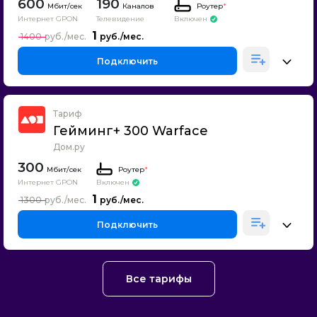
600
190
Каналов
Роутер
*
Интернет GPON
Телевидение
Включен
1
1400
Подключить
Тариф
Гейминг+ 300 Warface
Дом.ру
300
Роутер
*
Интернет GPON
Включен
1
1300
Подключить
Все тарифы