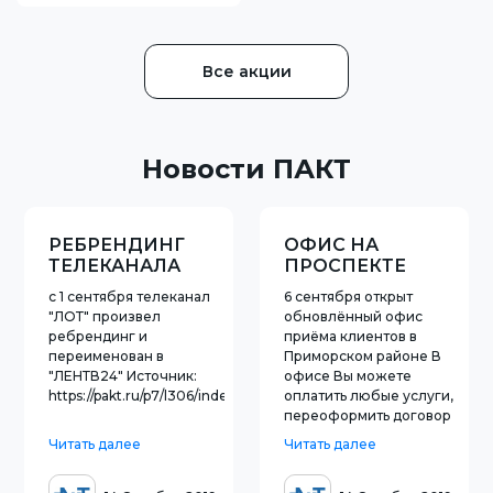
Интернета
Все акции
Новости ПАКТ
РЕБРЕНДИНГ
ОФИС НА
ТЕЛЕКАНАЛА
ПРОСПЕКТЕ
&quot;ЛОТ&quot;
СИЗОВА, 21
с 1 сентября телеканал
6 сентября открыт
ОТКРЫТ ПОСЛЕ
"ЛОТ" произвел
обновлённый офис
РЕМОНТА
ребрендинг и
приёма клиентов в
переименован в
Приморском районе В
"ЛЕНТВ24" Источник:
офисе Вы можете
https://pakt.ru/p7/l306/index.html
оплатить любые услуги,
переоформить договор
обслуживания, оставить
Читать далее
Читать далее
заявку на ремонт и
подключение, получить