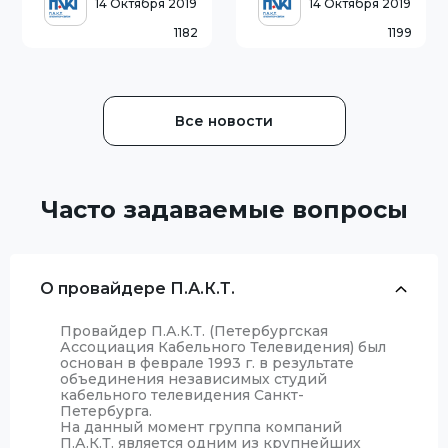
консультацию о всех
14 Октября 2019
14 Октября 2019
предоставляемых
1182
1199
услугах, специальных
предложениях и акциях
компании. График
Все новости
Часто задаваемые вопросы
О провайдере П.А.К.Т.
Провайдер П.А.К.Т. (Петербургская
Ассоциация Кабельного Телевидения) был
основан в феврале 1993 г. в результате
объединения независимых студий
кабельного телевидения Санкт-
Петербурга.
На данный момент группа компаний
П.А.К.Т. является одним из крупнейших