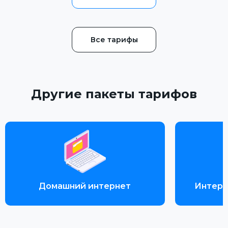
Все тарифы
Другие пакеты тарифов
Домашний интернет
Интерн