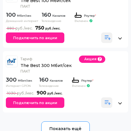
The Best 100 Мбит/сек
ПАКТ
100
160
Каналов
Роутер
*
Домашний интернет
Телевидение
Включен
750
880
Подключить по акции
Тариф
Акция
The Best 300 Мбит/сек
ПАКТ
300
160
Каналов
Роутер
*
Интернет GPON
Телевидение
Включен
900
1030
Подключить по акции