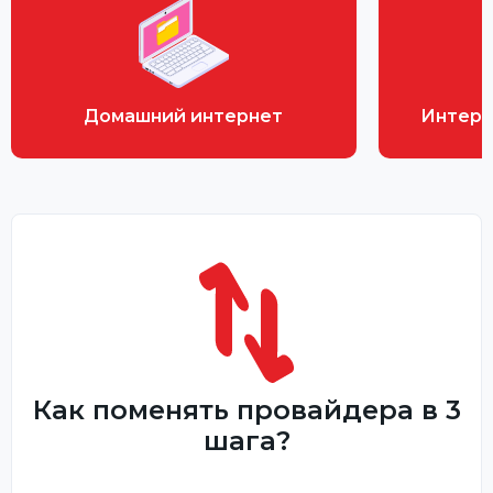
Домашний интернет
Интерн
Как поменять провайдера в 3
шага?