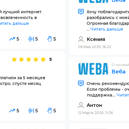
Веба
й лучший интернет.
Хочу поблагодарить
 вовлеченность в
разобрались с мое
итать дальше
Огромная благода
...
Читать дальше
5
5
5
5
Ксения
06 Мая 2025, 16:22
5
О прова
Веба
латили за 5 месяцев
стро, спустя месяц
Очень рекомендую 
Если проблемы - о
поддержка....
Чита
Антон
5
5
5
5
12 Марта 2025, 11:36