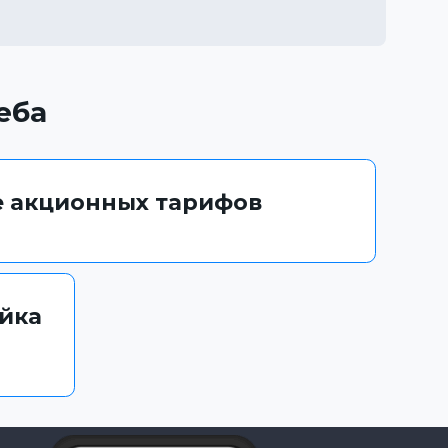
еба
 акционных тарифов
ойка