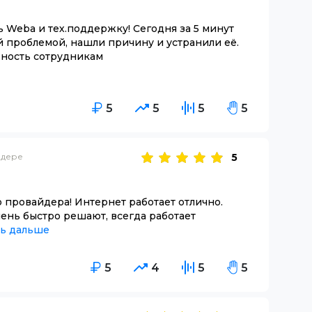
 Weba и тех.поддержку! Сегодня за 5 минут
й проблемой, нашли причину и устранили её.
рность сотрудникам
5
5
5
5
йдере
5
провайдера! Интернет работает отлично.
чень быстро решают, всегда работает
ть дальше
5
4
5
5