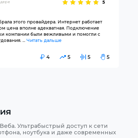
йдере
5
брала этого провайдера. Интернет работает
этом цена вполне адекватная. Подключение
ки компании были вежливыми и помогли с
ования. ...
Читать дальше
4
5
5
5
ния
еба. Ультрабыстрый доступ к сети
ртфона, ноутбука и даже современных