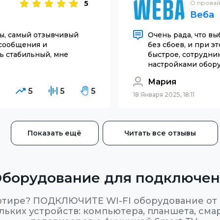
5
О прова
Веба
бы, самый отзывчивый
Очень рада, что вы
 сообщения и
без сбоев, и при 
ь стабильный, мне
быстрое, сотрудни
настройками оборуд
Мария
5
5
5
5
18 Января 2025, 18:11
Показать ещё
Читать все отзывы
борудование для подключе
тире? ПОДКЛЮЧИТЕ WI-FI оборудование от В
ьких устройств: компьютера, планшета, сма