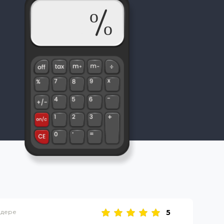
йдере
5