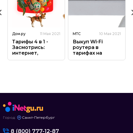
Дом.ру
11 Мая 2021
МТС
10 Мая 2021
Тарифы 4 в 1 -
Выкуп Wi-Fi
Засмотрись:
роутера в
интернет,
тарифах на
приставка,
интернет
подписки
Город:
Санкт-Петербург
8 (800) 777-12-87