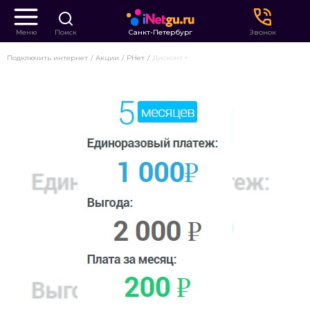
Меню
Поиск
Санкт-Петербург
Звонок
Подключить интернет
Акции
РНет
Дисконт +