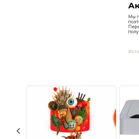
Ак
Мы п
поэт
Пере
полу
Исто