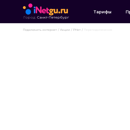
Тарифы
П
Город:
Санкт-Петербург
Подключить интернет
Акции
РНет
Переподключение