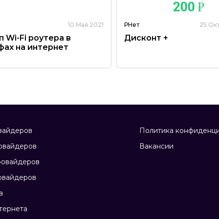
10 Мая 2021
РНет
25 Ок
 Wi-Fi роутера в
Дисконт +
фах на интернет
вайдеров
Политика конфиденци
овайдеров
Вакансии
ровайдеров
овайдеров
а
тернета