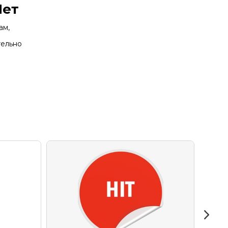
Нет
ам,
тельно