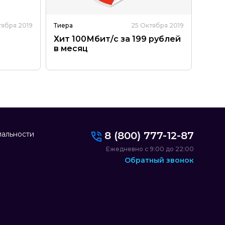
тября 2019
Тиера
25 Октября 2019
МТС
Хит 100Мбит/c за 199 рублей
20%
в месяц
альности
8 (800) 777-12-87
Ежедневно с 9:00 до 22:00
Обратный звонок