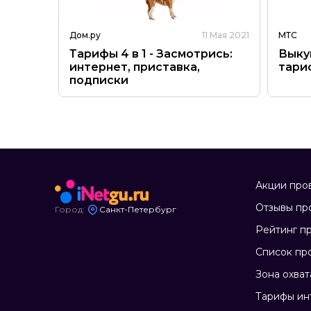
ября 2019
Дом.ру
11 Мая 2021
МТС
Тарифы 4 в 1 - Засмотрись:
Выкуп
интернет, приставка,
тари
подписки
Акции про
Отзывы пр
Город:
Санкт-Петербург
Рейтинг п
Список пр
Зона охват
Тарифы ин