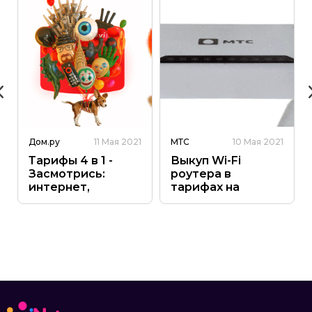
Дом.ру
11 Мая 2021
МТС
10 Мая 2021
Тарифы 4 в 1 -
Выкуп Wi-Fi
Засмотрись:
роутера в
интернет,
тарифах на
приставка,
интернет
подписки