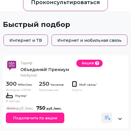
Проконсультироваться
Быстрый подбор
Интернет и ТВ
Интернет и мобильная связь
Тариф
Акция
Объединяй! Премиум
Netbynet
300
250
Каналов
Моб. связь
*
Интернет GPON
Телевидение
Услуги
Роутер
*
В аренду
750
1500
Подключить по акции