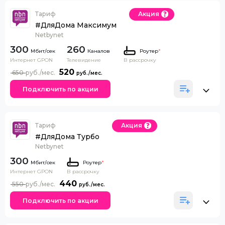
Тариф
Акция
#ДляДома Максимум
Netbynet
300
260
Каналов
Роутер
*
Интернет GPON
Телевидение
В рассрочку
520
650
Подключить по акции
Тариф
Акция
#ДляДома Турбо
Netbynet
300
Роутер
*
Интернет GPON
В рассрочку
440
550
Подключить по акции