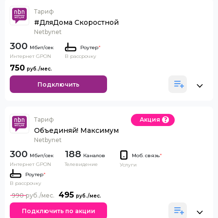
Тариф
#ДляДома Скоростной
Netbynet
300
Роутер
*
Интернет GPON
В рассрочку
750
Подключить
Тариф
Акция
Объединяй! Максимум
Netbynet
300
188
Каналов
Моб. связь
*
Интернет GPON
Телевидение
Услуги
Роутер
*
В рассрочку
495
990
Подключить по акции