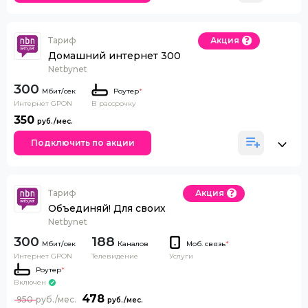
Тариф
Акция
Домашний интернет 300
Netbynet
300
Роутер
*
Интернет GPON
В рассрочку
350
Подключить по акции
Тариф
Акция
Объединяй! Для своих
Netbynet
300
188
Каналов
Моб. связь
*
Интернет GPON
Телевидение
Услуги
Роутер
*
Включен
478
950