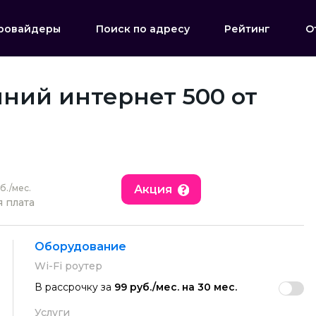
ровайдеры
Поиск по адресу
Рейтинг
О
ний интернет 500 от
Акция
б./мес.
 плата
Оборудование
Wi-Fi роутер
В рассрочку за
99 руб./мес. на 30 мес.
Услуги