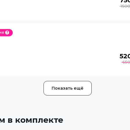
75
150
ия
52
65
Показать ещё
м в комплекте