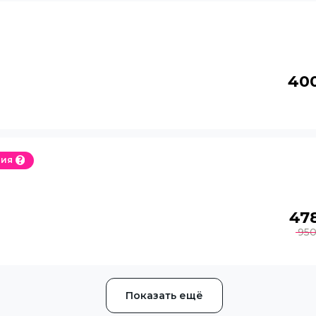
40
ция
47
95
Показать ещё