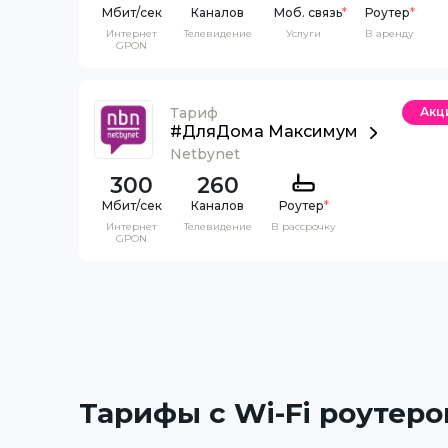
Каналов
Моб. связь
*
Роутер
*
Интернет
Телевидение
Услуги
В аренду
GPON
Тариф
Акц
#ДляДома Максимум
Netbynet
300
260
Каналов
Роутер
*
Интернет
Телевидение
В рассрочку
GPON
Тарифы с Wi-Fi роутеро