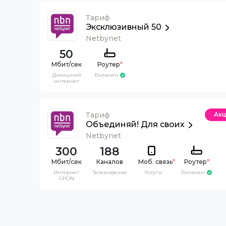
Тариф
Эксклюзивный 50
Netbynet
50
Роутер
*
Домашний
Включен
интернет
Тариф
Ак
Объединяй! Для своих
Netbynet
300
188
Каналов
Моб. связь
*
Роутер
*
Интернет
Телевидение
Услуги
Включен
GPON