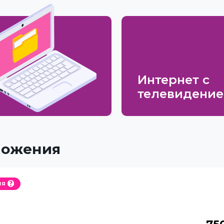
Интернет с
телевидени
ложения
ия