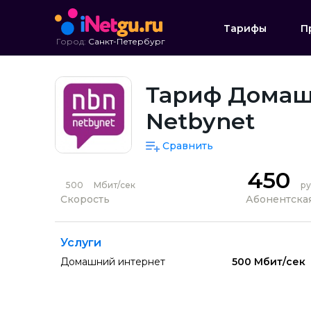
Тарифы
П
Город:
Санкт-Петербург
Тариф Домаш
Netbynet
Сравнить
450
500
Мбит/сек
ру
Скорость
Абонентская
Услуги
Домашний интернет
500 Мбит/сек