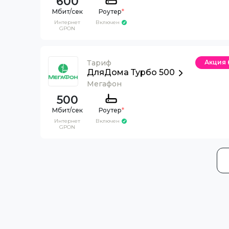
600
Роутер
*
Интернет
Включен
GPON
Тариф
Акция
ДляДома Турбо 500
Мегафон
500
Роутер
*
Интернет
Включен
GPON