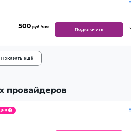
500
Подключить
Показать ещё
х провайдеров
ция