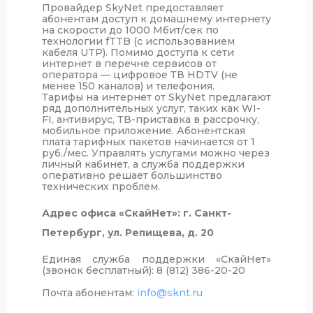
Провайдер SkyNet предоставляет
абонентам доступ к домашнему интернету
на скорости до 1000 Мбит/сек по
технологии fTTB (с использованием
кабеля UTP). Помимо доступа к сети
интернет в перечне сервисов от
оператора — цифровое ТВ HDTV (не
менее 150 каналов) и телефония.
Тарифы на интернет от SkyNet предлагают
ряд дополнительных услуг, таких как WI-
FI, антивирус, ТВ-приставка в рассрочку,
мобильное приложение. Абонентская
плата тарифных пакетов начинается от 1
руб./мес. Управлять услугами можно через
личный кабинет, а служба поддержки
оперативно решает большинство
технических проблем.
Адрес офиса «СкайНет»:
г. Санкт-
Петербург, ул. Репищева, д. 20
Единая служба поддержки «СкайНет»
(звонок бесплатный):
8 (812) 386-20-20
Почта абонентам:
info@sknt.ru