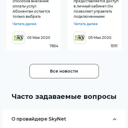
способов внесения
предоставляется доступ
оплаты услуг.
в личный кабинет.Он
Абонентам остается
позволяет управлять
только выбрать
подключенными
подходящий.Способы
услугами в режиме
Читать далее
Читать далее
оплаты SkyNetНа
онлайн, не выходя из
официальном сайте и в
дома.Возможности ЛКВ
личном кабинете
личном кабинете
05 Мая 2020
05 Мая 2020
СкайнетВсе способы
абонент
7854
15111
оплаты, которыми
может:прочесть свежие
можно воспользоваться
новости
в любое время, указаны
компании;связаться с
на официальном сайте
администрацией;ознакомить
компании на страни
с услови
Все новости
Часто задаваемые вопросы
О провайдере SkyNet