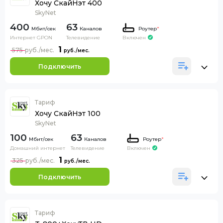
Хочу СкайНэт 400
SkyNet
400
63
Каналов
Роутер
*
Интернет GPON
Телевидение
Включен
1
575
Подключить
Тариф
Хочу СкайНэт 100
SkyNet
100
63
Каналов
Роутер
*
Домашний интернет
Телевидение
Включен
1
325
Подключить
Тариф