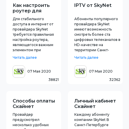
Как настроить
IPTV от SkyNet
роутер для
Скайнет
Для стабильного
Абоненты популярного
доступа в интернет от
провайдера SkyNet
провайдера SkyNet
имеют возможность
требуется правильная
смотреть более ста
настройка роутера,
цифровых телеканалов в
являющегося важным
HD-качестве на
элементом при
территории Санкт-
построении локальной
Петербурга и
Читать далее
Читать далее
сети.Рассмотрим данный
всей России.Необходимо
вопрос пошагово на
знать, что требуется для
примере самых
подключения и
07 Мая 2020
07 Мая 2020
популярных
настройки
38821
32362
моделей.Настраиваем
качественного
роутер TP-
IPTV.IPTV от провайдера
LinkНастройка SkyNet с
SkyNetПросмотр IPTV от
использованием
Sky
Способы оплаты
Личный кабинет
маршрутиза
Скайнет
Скайнет
Провайдер
Каждому абоненту
предусмотрел
компании SkyNet В
несколько удобных
Санкт-Петербурге