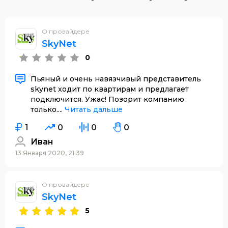
О провайдере
SkyNet
0
Пьяный и очень навязчивый представитель
skynet ходит по квартирам и предлагает
подключится. Ужас! Позорит компанию
только....
Читать дальше
1
0
0
0
Иван
13 Января 2020, 21:39
О провайдере
SkyNet
5