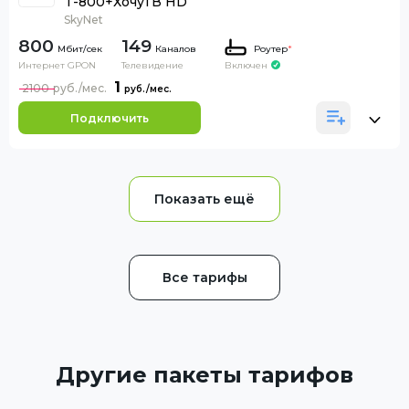
T-800+ХочуТВ HD
SkyNet
800
149
Каналов
Роутер
*
Интернет GPON
Телевидение
Включен
1
2100
Подключить
Все тарифы
Другие пакеты тарифов