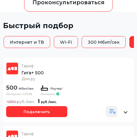
Проконсультироваться
Быстрый подбор
Интернет и ТВ
Wi-Fi
300 Мбит/сек
Тариф
Гига+ 500
Дом.ру
500
Роутер
*
Интернет GPON
Включен
1
1250
Подключить
Тариф