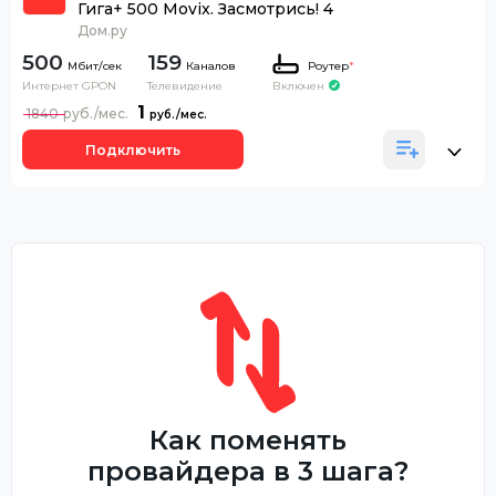
Гига+ 500 Movix. Засмотрись! 4
Дом.ру
500
159
Каналов
Роутер
*
Интернет GPON
Телевидение
Включен
1
1840
Подключить
Как поменять
провайдера в 3 шага?