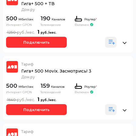
Гига+ 500 + ТВ
Дом.ру
500
190
Каналов
Роутер
*
Интернет GPON
Телевидение
Включен
1
1250
Подключить
Тариф
Гига+ 500 Movix. Засмотрись! 3
Дом.ру
500
159
Каналов
Роутер
*
Интернет GPON
Телевидение
Включен
1
1640
Подключить
Тариф