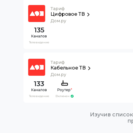
Тариф
Цифровое ТВ
Дом.ру
135
Каналов
Телевидение
Тариф
Кабельное ТВ
Дом.ру
133
Каналов
Роутер
*
Телевидение
Включен
Изучив список
п