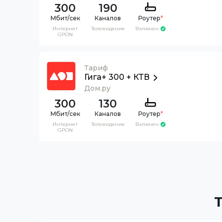
300
190
Каналов
Роутер
*
Интернет
Телевидение
Включен
GPON
Тариф
Гига+ 300 + КТВ
Дом.ру
300
130
Каналов
Роутер
*
Интернет
Телевидение
Включен
GPON