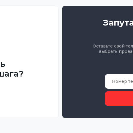
Запут
Оставьте свой те
выбрать прова
ть
шага?