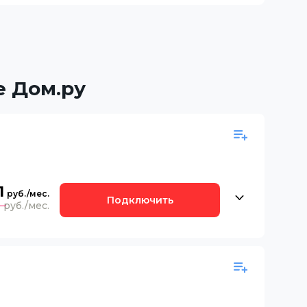
е Дом.ру
1
Подключить
0