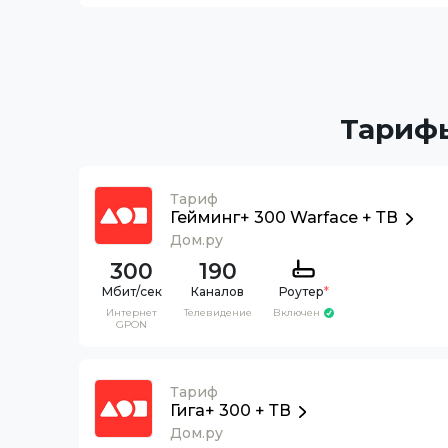
Тарифы
Тариф
Гейминг+ 300 Warface + ТВ
Дом.ру
300
190
Каналов
Роутер
*
Интернет
Телевидение
Включен
GPON
Тариф
Гига+ 300 + ТВ
Дом.ру