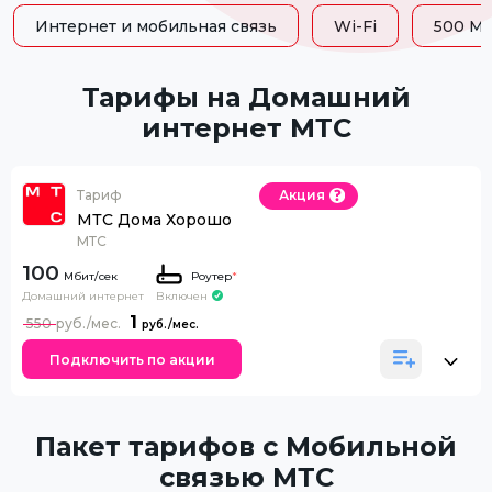
Интернет и мобильная связь
Wi-Fi
500 Мб
Тарифы на Домашний
интернет МТС
Тариф
Акция
МТС Дома Хорошо
МТС
100
Роутер
*
Домашний интернет
Включен
1
550
Подключить по акции
Пакет тарифов с Мобильной
связью МТС