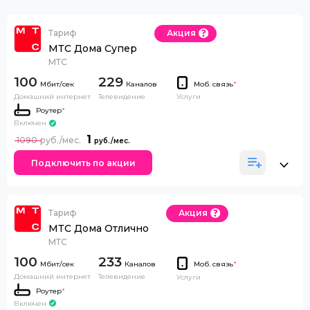
Тариф
Акция
МТС Дома Супер
МТС
100
229
Каналов
Моб. связь
*
Домашний интернет
Телевидение
Услуги
Роутер
*
Включен
1
1090
Подключить по акции
Тариф
Акция
МТС Дома Отлично
МТС
100
233
Каналов
Моб. связь
*
Домашний интернет
Телевидение
Услуги
Роутер
*
Включен