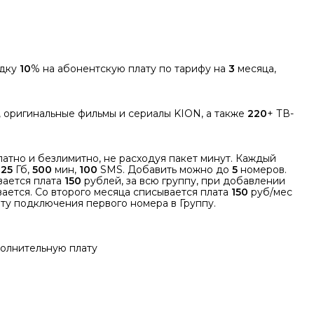
идку
10
% на абонентскую плату по тарифу на
3
месяца,
, оригинальные фильмы и сериалы KION, а также
220
+ ТВ-
латно и безлимитно, не расходуя пакет минут. Каждый
с
25
Гб,
500
мин,
100
SMS. Добавить можно до
5
номеров.
вается плата
150
рублей, за всю группу, при добавлении
вается. Со второго месяца списывается плата
150
руб/мес
ту подключения первого номера в Группу.
полнительную плату