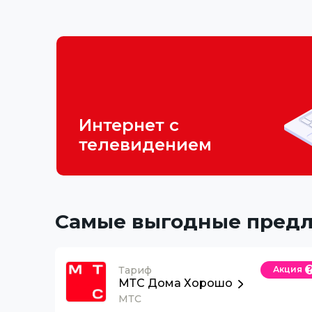
Интернет с
телевидением
Самые выгодные пред
Тариф
Акция
МТС Дома Хорошо
МТС