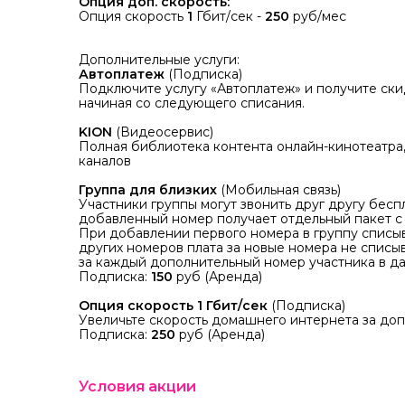
Опция доп. скорость:
Опция скорость
1
Гбит/сек -
250
руб/мес
Дополнительные услуги:
Автоплатеж
(Подписка)
Подключите услугу «Автоплатеж» и получите ск
начиная со следующего списания.
KION
(Видеосервис)
Полная библиотека контента онлайн-кинотеатра
каналов
Группа для близких
(Мобильная связь)
Участники группы могут звонить друг другу бесп
добавленный номер получает отдельный пакет 
При добавлении первого номера в группу списы
других номеров плата за новые номера не списы
за каждый дополнительный номер участника в да
Подписка:
150
руб (Аренда)
Опция скорость
1
Гбит/сек
(Подписка)
Увеличьте скорость домашнего интернета за до
Подписка:
250
руб (Аренда)
Условия акции