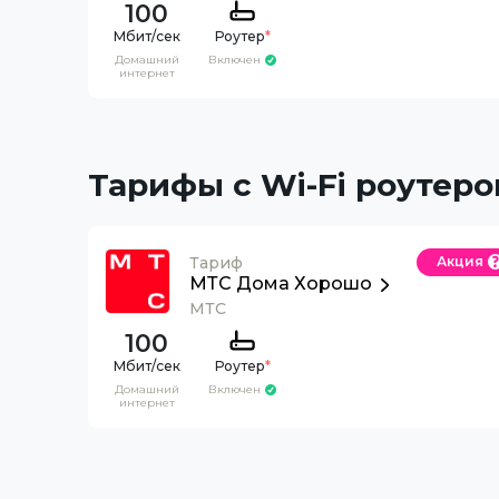
100
Роутер
*
Домашний
Включен
интернет
Тарифы с Wi-Fi роутеро
Тариф
Акция
МТС Дома Хорошо
МТС
100
Роутер
*
Домашний
Включен
интернет