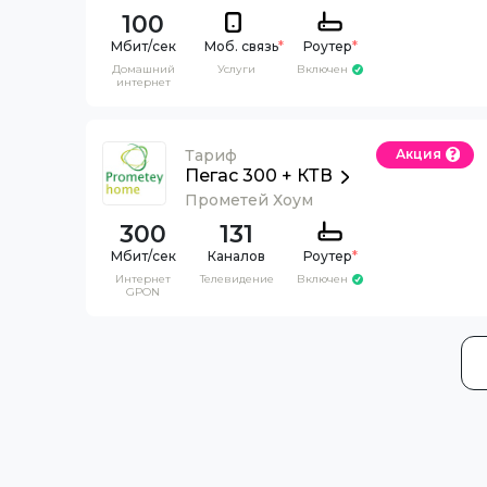
100
Моб. связь
*
Роутер
*
Домашний
Услуги
Включен
интернет
Тариф
Акция
Пегас 300 + КТВ
Прометей Хоум
300
131
Каналов
Роутер
*
Интернет
Телевидение
Включен
GPON