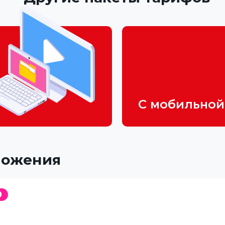
С мобильной
ложения