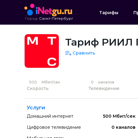
Тарифы
П
Город:
Санкт-Петербург
Тариф РИИЛ 
Сравнить
500
Мбит/сек
0
каналов
Скорость
Телевидение
Услуги
Домашний интернет
500 Мбит/сек
Цифровое телевидение
0 каналов