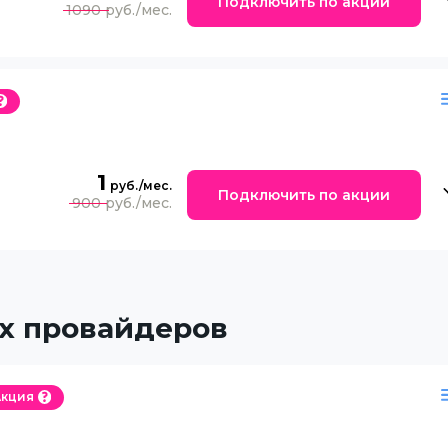
Подключить по акции
1090
1
Подключить по акции
900
х провайдеров
Акция