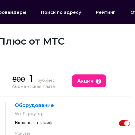
ровайдеры
Поиск по адресу
Рейтинг
О
Плюс от МТС
1
800
Акция
руб./мес.
Абонентская плата
Оборудование
Wi-Fi роутер
Включен в тариф
Услуги