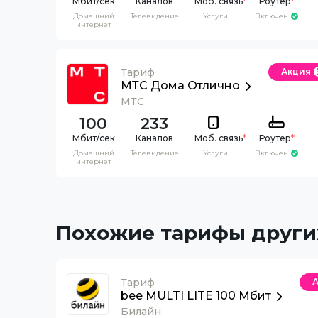
Каналов
Моб. связь
*
Роутер
*
Домашний
Телевидение
Услуги
Включен
интернет
Тариф
Акция
МТС Дома Отлично
МТС
100
233
Каналов
Моб. связь
*
Роутер
*
Домашний
Телевидение
Услуги
Включен
интернет
Похожие тарифы други
Тариф
bee MULTI LITE 100 Мбит
Билайн