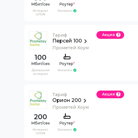
Роутер
*
Интернет
Включен
GPON
Тариф
Акция
Персей 100
Прометей Хоум
100
Роутер
*
Домашний
Включен
интернет
Тариф
Акция
Орион 200
Прометей Хоум
200
Роутер
*
Интернет
Включен
GPON