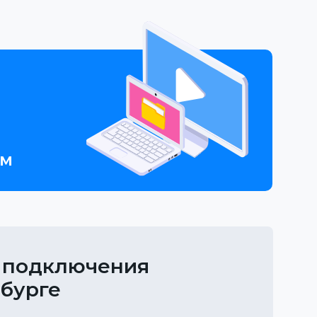
ем
 подключения
рбурге