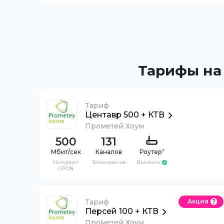
Тарифы на
Тариф
Центавр 500 + КТВ
Прометей Хоум
500
131
Каналов
Роутер
*
Интернет
Телевидение
Включен
GPON
Тариф
Акция
Персей 100 + КТВ
Прометей Хоум