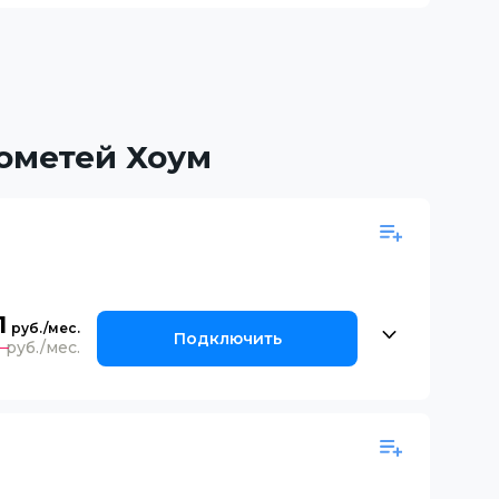
ометей Хоум
1
Подключить
0