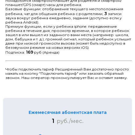
понадобится смартфон/планшет для родителя и смартфон/
планшет/GPS (смарт) часы для ребенка.
Базовые функции: отображение текущего местоположения
3
ребенка, чат для общения ребенка с родителями,
записи
звука вокруг ребенка ежедневно, задания (доступно если у
ребенка Android).
Премиум функции, если у ребенка iphone: передвижение
ребенка в течение дня; просмотр времени, в которое ребенок
зашел в или вышел из заданного вами места (например: школа,
дом, бабушка и т. д.); громкий сигнал, который ребенок услышит
даже при низкой громкости вызова (может быть недоступно в
беззвучном режиме на новых версиях iOS).
169
Подписка:
руб (Аренда)
Чтобы подключить тариф Расширенный Вам достаточно просто
нажать на кнопку "Подключить тариф" или заказать обратный
звонок. Наш оператор проконсультирует Вас и оставит заявку.
Ежемесячная абонентская плата
1
руб./мес.