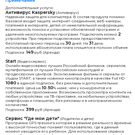
Примечание
Дополнительные услуги:
Антивирус Kaspersky
(Антивирус)
Надежная защита для компьютера. В состав продукта помимо
базовой входит защита: интернет-соединения, веб-камеры,
платежей в интернете, детей от нежелательной информации,
возможность поиска и установки обновлений программ и
2
удаления неиспользуемых программ. Подключить можно
устройства. При первом подключении предоставляется
30
31
бесплатный промо-период на
дней. На
день
использования абонентская плата спишется в полном объеме.
149
Подписка:
руб (Аренда)
Start
(Видеосервис)
Онлайн видеосервис лучших Российский фильмов, сериалов,
мультфильмов от лучших Российских киностудий и
продюсерских центров. Эксклюзивные фильмы и сериалы от
студии START, а также новинки кинопроката в качестве Full HD
1080
в единой подписке, без рекламы и дополнительных
10
50
платежей. Цена на
-
% ниже, чем у конкурентов и в
собственном приложении. Возможность просмотра контента на
любых устройствах: на ТВ-приставке, на мобильных устройствах,
смартфонах и планшетах; без рекламы и в неограниченном
количестве.
399
Подписка:
руб (Аренда)
Сервис "Где мои дети"
(Родители и дети)
Программа GPS трекинга которая в режиме реального времени
с высокой точностью покажет пользователю, где в данный
момент находится его ребенок. Для использования сервиса