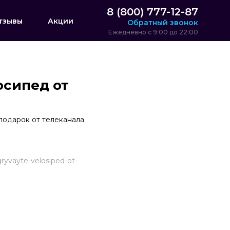
8 (800) 777-12-87
тзывы
Акции
Обратный звонок
Ежедневно с 9:00 до 22:00
осипед от
подарок от телеканала
gryvayte-velosiped-ot-