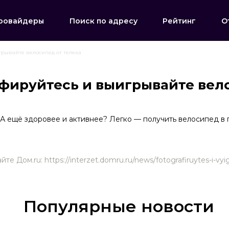
ровайдеры
Поиск по адресу
Рейтинг
О
рывайте велосипед от телека
фируйтесь и выигрывайте вел
 А ещё здоровее и активнее? Легко — получить велосипед в 
е Дом.ru: https://interzet.domru.ru/news/fotografiruytes-i-vyi
Популярные новости