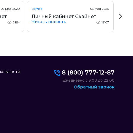
05 Мая 2020
SkyNet
05 Мая 2020
SkyNet
нет
Личный кабинет Скайнет
Теле
Читать новость
Скай
7854
15107
Чита
альности
8 (800) 777-12-87
Ежедневно с 9:00 до 22:00
Обратный звонок