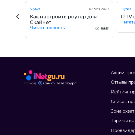
ктября 2019
SkyNet
07 Мая 2020
SkyNet
 узле
Как настроить роутер для
IPTV 
Читат
Скайнет
Читать новость
2314
38813
Акции про
Отзывы пр
Город:
Санкт-Петербург
Рейтинг п
Список пр
Зона охват
Тарифы ин
Провайдер