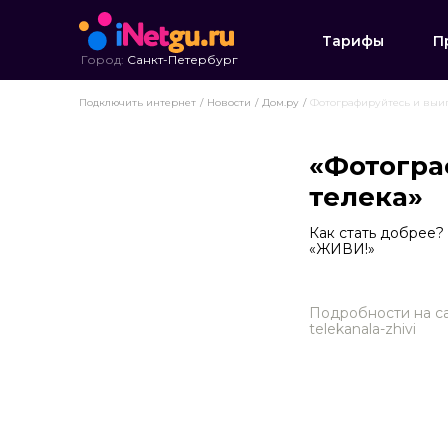
Тарифы
П
Город:
Санкт-Петербург
Подключить интернет
Новости
Дом.ру
Фотографируйтесь и выиг
«Фотогра
телека»
Как стать добрее?
«ЖИВИ!»
Подробности на сайт
telekanala-zhivi