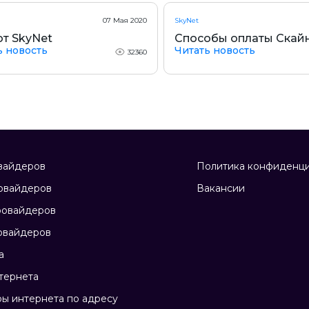
07 Мая 2020
SkyNet
от SkyNet
Способы оплаты Скай
ь новость
Читать новость
32360
вайдеров
Политика конфиденци
овайдеров
Вакансии
ровайдеров
овайдеров
а
тернета
ы интернета по адресу