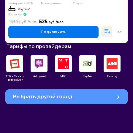
Интернет GPON
Телевидение
Услуги
Роутер
*
Включен
525
1050
Подключить
Тарифы по провайдерам
ТТК - Санкт-
Netbynet
МТС
SkyNet
Дом.ру
Петербург
Выбрать другой город