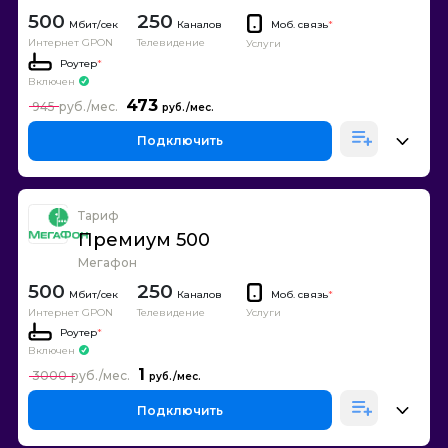
500
250
Каналов
Моб. связь
*
Интернет GPON
Телевидение
Услуги
Роутер
*
Включен
473
945
Подключить
Тариф
Премиум 500
Мегафон
500
250
Каналов
Моб. связь
*
Интернет GPON
Телевидение
Услуги
Роутер
*
Включен
1
3000
Подключить