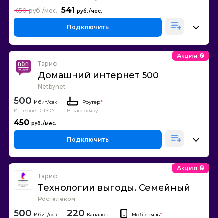
541
650
Подключить
Акция
Тариф
Домашний интернет 500
Netbynet
500
Роутер
*
Интернет GPON
В рассрочку
450
Подключить
Акция
Тариф
Технологии выгоды. Семейный
Ростелеком
500
220
Каналов
Моб. связь
*