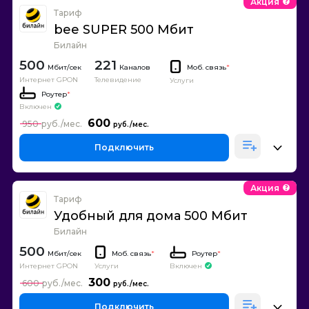
Акция
Тариф
bee SUPER 500 Мбит
Билайн
500
221
Каналов
Моб. связь
*
Интернет GPON
Телевидение
Услуги
Роутер
*
Включен
600
950
Подключить
Акция
Тариф
Удобный для дома 500 Мбит
Билайн
500
Моб. связь
*
Роутер
*
Интернет GPON
Включен
Услуги
300
600
Подключить