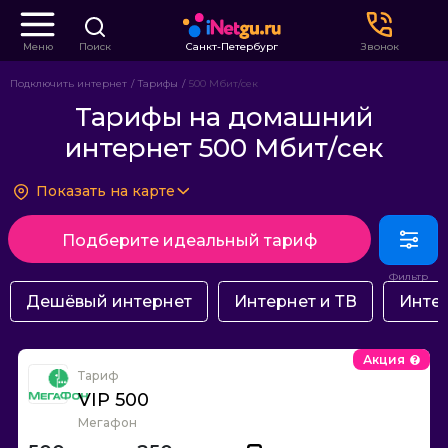
Меню
Поиск
Санкт-Петербург
Звонок
Подключить интернет
Тарифы
500 Мбит/сек
Тарифы на домашний
интернет 500 Мбит/сек
Показать на карте
Подберите идеальный тариф
Дешёвый интернет
Интернет и ТВ
Интер
Акция
Тариф
VIP 500
Мегафон