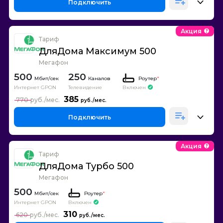
Подключить
Акция
Тариф
ДляДома Максимум 500
Мегафон
500
250
Каналов
Роутер
*
Интернет GPON
Телевидение
Включен
385
770
Подключить
Акция
Тариф
ДляДома Турбо 500
Мегафон
500
Роутер
*
Интернет GPON
Включен
310
620