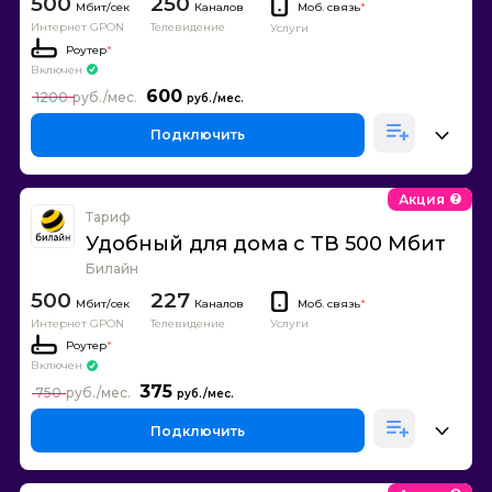
500
250
Каналов
Моб. связь
*
Интернет GPON
Телевидение
Услуги
Роутер
*
Включен
600
1200
Подключить
Акция
Тариф
Удобный для дома с ТВ 500 Мбит
Билайн
500
227
Каналов
Моб. связь
*
Интернет GPON
Телевидение
Услуги
Роутер
*
Включен
375
750
Подключить