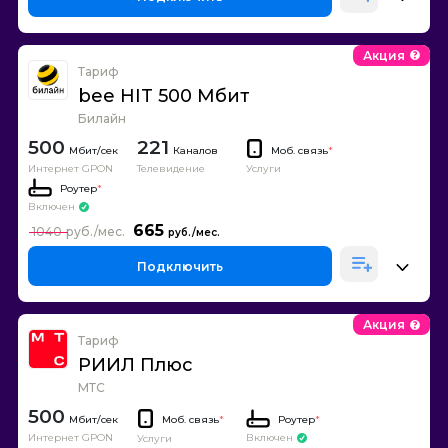
Акция
Тариф
bee HIT 500 Мбит
Билайн
500
221
Каналов
Моб. связь
*
Интернет GPON
Телевидение
Услуги
Роутер
*
Включен
665
1040
Подключить
Акция
Тариф
РИИЛ Плюс
МТС
500
Моб. связь
*
Роутер
*
Интернет GPON
Включен
Услуги