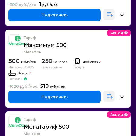
1
800
Подключить
Акция
Тариф
Максимум 500
Мегафон
500
250
Каналов
Моб. связь
*
Интернет GPON
Телевидение
Услуги
Роутер
*
Включен
510
1020
Подключить
Акция
Тариф
МегаТариф 500
Мегафон