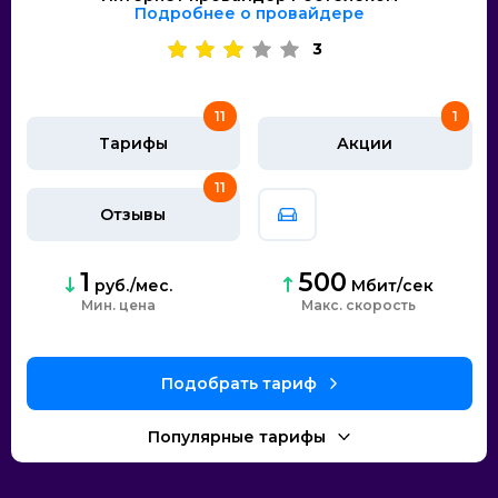
Подробнее о провайдере
3
11
1
Тарифы
Акции
11
Отзывы
1
500
руб./мес.
Мбит/сек
Мин. цена
скорость