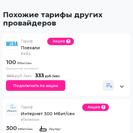
Похожие тарифы других
провайдеров
Тариф
Акция
Поехали
Веба
100
Домашний интернет
333
550
Подключить по акции
Тариф
Акция
Интернет 300 Мбит/сек
еТелеком
300
Роутер
*