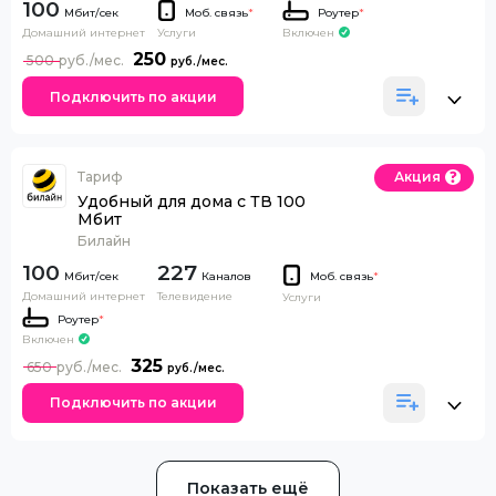
100
Моб. связь
*
Роутер
*
Домашний интернет
Включен
Услуги
250
500
Подключить по акции
Тариф
Акция
Удобный для дома с ТВ 100
Мбит
Билайн
100
227
Каналов
Моб. связь
*
Домашний интернет
Телевидение
Услуги
Роутер
*
Включен
325
650
Подключить по акции
Показать ещё