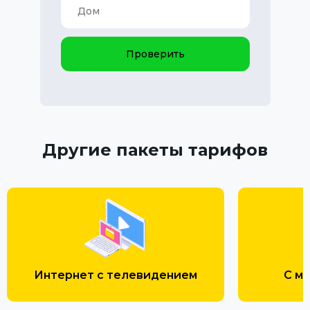
Проверить
Другие пакеты тарифов
Интернет с телевидением
С м