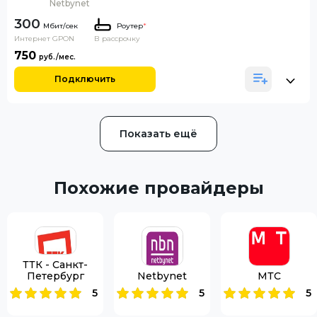
Netbynet
300
Роутер
*
Интернет GPON
В рассрочку
750
Подключить
Показать ещё
Похожие провайдеры
ТТК - Санкт-
Петербург
Netbynet
МТС
5
5
5