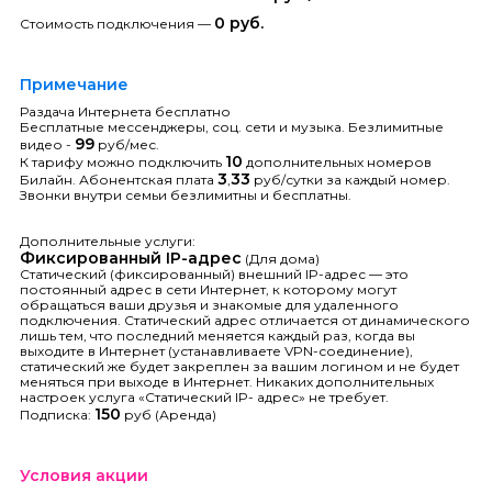
0 руб.
Стоимость подключения —
Примечание
Раздача Интернета бесплатно
Бесплатные мессенджеры, соц. сети и музыка. Безлимитные
99
видео -
руб/мес.
10
К тарифу можно подключить
дополнительных номеров
3
33
Билайн. Абонентская плата
,
руб/сутки за каждый номер.
Звонки внутри семьи безлимитны и бесплатны.
Дополнительные услуги:
Фиксированный IP-адрес
(Для дома)
Статический (фиксированный) внешний IP-адрес — это
постоянный адрес в сети Интернет, к которому могут
обращаться ваши друзья и знакомые для удаленного
подключения. Статический адрес отличается от динамического
лишь тем, что последний меняется каждый раз, когда вы
выходите в Интернет (устанавливаете VPN-соединение),
статический же будет закреплен за вашим логином и не будет
меняться при выходе в Интернет. Никаких дополнительных
настроек услуга «Статический IP- адрес» не требует.
150
Подписка:
руб (Аренда)
Условия акции