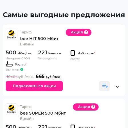
Самые выгодные предложения
Тариф
Акция
bee HIT 500 Мбит
Билайн
500
221
Каналов
Моб. связь
*
Интернет GPON
Телевидение
Услуги
Роутер
*
Включен
665
1040
Подключить по акции
Тариф
Акция
bee SUPER 500 Мбит
Билайн
500
221
Каналов
Моб. связь
*