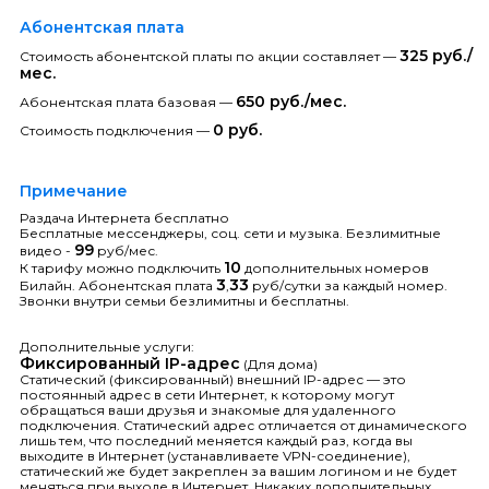
Абонентская плата
325 руб./
Стоимость абонентской платы по акции составляет —
мес.
650 руб./мес.
Абонентская плата базовая —
0 руб.
Стоимость подключения —
Примечание
Раздача Интернета бесплатно
Бесплатные мессенджеры, соц. сети и музыка. Безлимитные
99
видео -
руб/мес.
10
К тарифу можно подключить
дополнительных номеров
3
33
Билайн. Абонентская плата
,
руб/сутки за каждый номер.
Звонки внутри семьи безлимитны и бесплатны.
Дополнительные услуги:
Фиксированный IP-адрес
(Для дома)
Статический (фиксированный) внешний IP-адрес — это
постоянный адрес в сети Интернет, к которому могут
обращаться ваши друзья и знакомые для удаленного
подключения. Статический адрес отличается от динамического
лишь тем, что последний меняется каждый раз, когда вы
выходите в Интернет (устанавливаете VPN-соединение),
статический же будет закреплен за вашим логином и не будет
меняться при выходе в Интернет. Никаких дополнительных