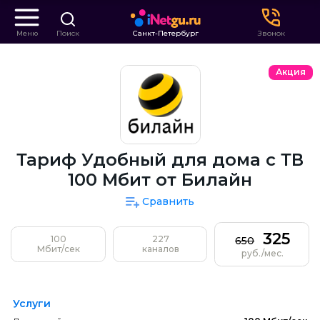
Меню
Поиск
Санкт-Петербург
Звонок
Акция
Тариф Удобный для дома с ТВ
100 Мбит от Билайн
Сравнить
325
100
227
650
Мбит/сек
каналов
руб./мес.
Услуги