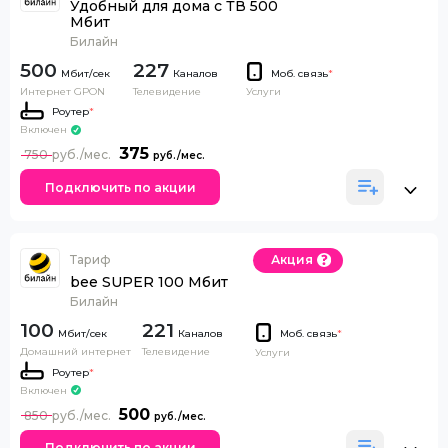
Удобный для дома с ТВ 500
Мбит
Билайн
500
227
Каналов
Моб. связь
*
Интернет GPON
Телевидение
Услуги
Роутер
*
Включен
375
750
Подключить по акции
Тариф
Акция
bee SUPER 100 Мбит
Билайн
100
221
Каналов
Моб. связь
*
Домашний интернет
Телевидение
Услуги
Роутер
*
Включен
500
850
Подключить по акции