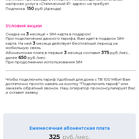
настроек услуга «Статический IP- адрес» не требует.
150
Подписка:
руб (Аренда)
Условия акции
3
Скидка на
месяца! + SIM-карта в подарок!:
При подключении данного тарифа, Вам идет в подарок SIM-
3
карта. На ней
месяца действует бесплатный период на
мобильную связь.
3
375
Абонентская плата в первые
месяца составит
руб./мес.,
650
далее
руб./мес.
При продолжении использования SIM
Чтобы подключить тариф Удобный для дома с ТВ 100 Мбит Вам
достаточно просто нажать на кнопку "Подключить тариф" или
заказать обратный звонок. Наш оператор проконсультирует Вас
и оставит заявку.
Ежемесячная абонентская плата
325
руб./мес.