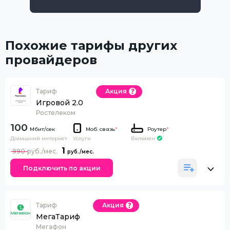
Похожие тарифы других
провайдеров
Тариф
Акция
Игровой 2.0
Ростелеком
100
Моб. связь
*
Роутер
*
Домашний интернет
Включен
Услуги
1
990
Подключить по акции
Тариф
Акция
МегаТариф
Мегафон