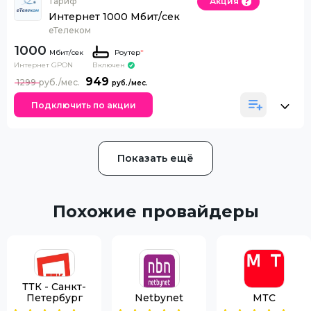
Тариф
Акция
Интернет 1000 Мбит/сек
еТелеком
1000
Роутер
*
Интернет GPON
Включен
949
1299
Подключить по акции
Показать ещё
Похожие провайдеры
ТТК - Санкт-
Петербург
Netbynet
МТС