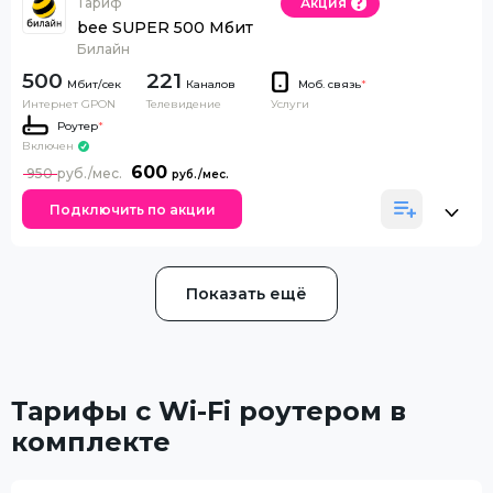
Тариф
Акция
bee SUPER 500 Мбит
Билайн
500
221
Каналов
Моб. связь
*
Интернет GPON
Телевидение
Услуги
Роутер
*
Включен
600
950
Подключить по акции
Показать ещё
Тарифы с Wi-Fi роутером в
комплекте