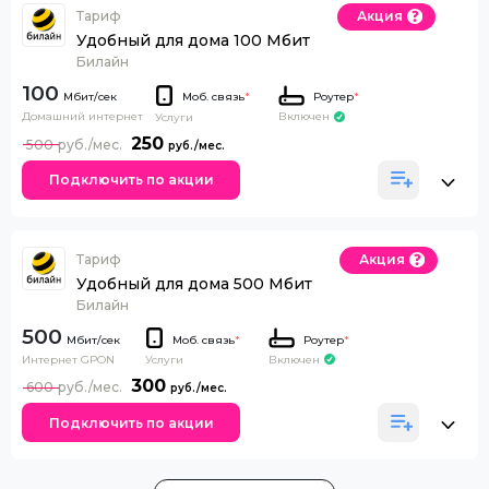
Тариф
Акция
Удобный для дома 100 Мбит
Билайн
100
Моб. связь
*
Роутер
*
Домашний интернет
Включен
Услуги
250
500
Подключить по акции
Тариф
Акция
Удобный для дома 500 Мбит
Билайн
500
Моб. связь
*
Роутер
*
Интернет GPON
Включен
Услуги
300
600
Подключить по акции