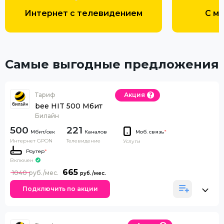
Интернет с телевидением
С м
Самые выгодные предложения
Тариф
Акция
bee HIT 500 Мбит
Билайн
500
221
Каналов
Моб. связь
*
Интернет GPON
Телевидение
Услуги
Роутер
*
Включен
665
1040
Подключить по акции