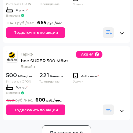
Интернет GPON
Телевидение
Услуги
Роутер
*
Включен
665
1040
Подключить по акции
Тариф
Акция
bee SUPER 500 Мбит
Билайн
500
221
Каналов
Моб. связь
*
Интернет GPON
Телевидение
Услуги
Роутер
*
Включен
600
950
Подключить по акции
Показать ещё