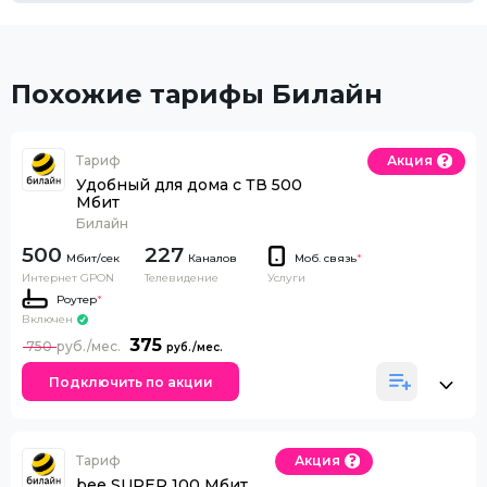
Похожие тарифы Билайн
Тариф
Акция
Удобный для дома с ТВ 500
Мбит
Билайн
500
227
Каналов
Моб. связь
*
Интернет GPON
Телевидение
Услуги
Роутер
*
Включен
375
750
Подключить по акции
Тариф
Акция
bee SUPER 100 Мбит