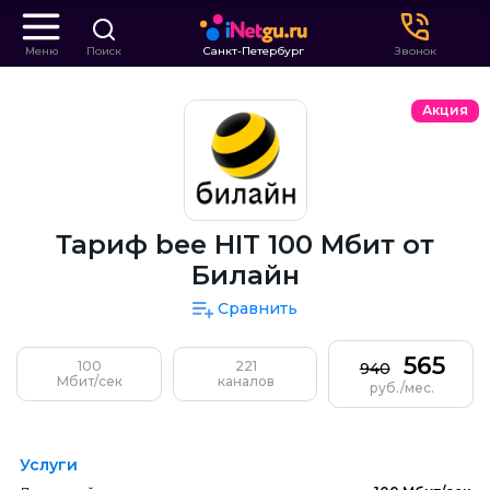
Меню
Поиск
Санкт-Петербург
Звонок
Акция
Тариф bee HIT 100 Мбит от
Билайн
Сравнить
565
100
221
940
Мбит/сек
каналов
руб./мес.
Услуги