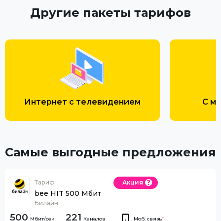
Другие пакеты тарифов
Интернет с телевидением
С м
Самые выгодные предложения
Тариф
Акция
bee HIT 500 Мбит
Билайн
500
221
Каналов
Моб. связь
*