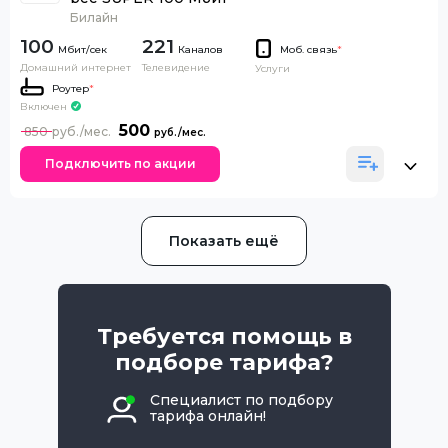
Билайн
100
221
Каналов
Моб. связь
*
Домашний интернет
Телевидение
Услуги
Роутер
*
Включен
500
850
Подключить по акции
Показать ещё
Требуется помощь в
подборе тарифа?
Специалист по подбору
тарифа онлайн!