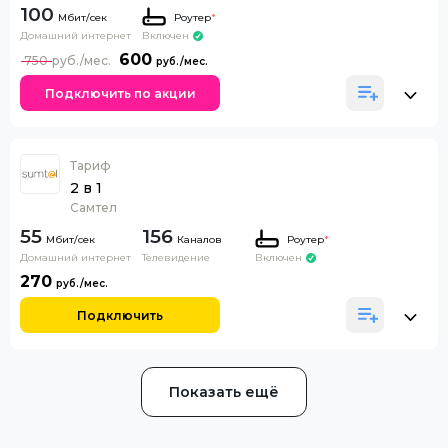
100
Роутер
*
Домашний интернет
Включен
600
750
Подключить по акции
Тариф
2 в 1
Самтел
55
156
Каналов
Роутер
*
Домашний интернет
Телевидение
Включен
270
Подключить
Показать ещё