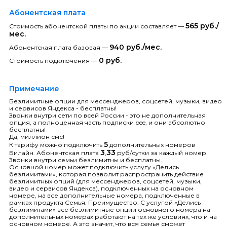
Абонентская плата
565 руб./
Стоимость абонентской платы по акции составляет —
мес.
940 руб./мес.
Абонентская плата базовая —
0 руб.
Стоимость подключения —
Примечание
Безлимитные опции для мессенджеров, соцсетей, музыки, видео
и сервисов Яндекса - бесплатны!
Звонки внутри сети по всей России - это не дополнительная
опция, а полноценная часть подписки bee, и они абсолютно
бесплатны!
Да, миллион смс!
5
К тарифу можно подключить
дополнительных номеров
3
33
Билайн. Абонентская плата
,
руб/сутки за каждый номер.
Звонки внутри семьи безлимитны и бесплатны.
Основной номер может подключить услугу «Делись
безлимитами», которая позволит распространить действие
безлимитных опций (для мессенджеров, соцсетей, музыки,
видео и сервисов Яндекса), подключенных на основном
номере, на все дополнительные номера, подключенные в
рамках продукта Семья. Преимущество: С услугой «Делись
безлимитами» все безлимитные опции основного номера на
дополнительных номерах работают на тех же условиях, что и на
основном номере. А это значит, что вся семья сможет