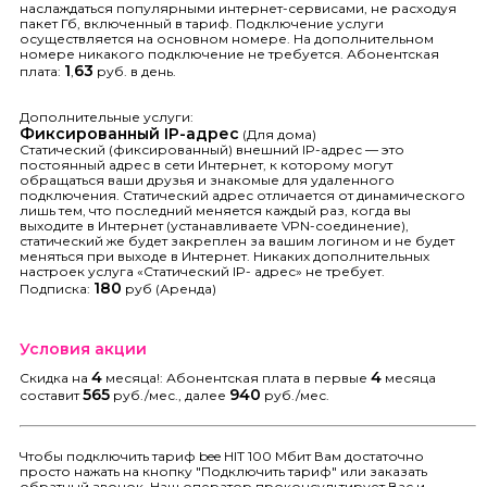
наслаждаться популярными интернет-сервисами, не расходуя
пакет Гб, включенный в тариф. Подключение услуги
осуществляется на основном номере. На дополнительном
номере никакого подключение не требуется. Абонентская
1
63
плата:
,
руб. в день.
Дополнительные услуги:
Фиксированный IP-адрес
(Для дома)
Статический (фиксированный) внешний IP-адрес — это
постоянный адрес в сети Интернет, к которому могут
обращаться ваши друзья и знакомые для удаленного
подключения. Статический адрес отличается от динамического
лишь тем, что последний меняется каждый раз, когда вы
выходите в Интернет (устанавливаете VPN-соединение),
статический же будет закреплен за вашим логином и не будет
меняться при выходе в Интернет. Никаких дополнительных
настроек услуга «Статический IP- адрес» не требует.
180
Подписка:
руб (Аренда)
Условия акции
4
4
Скидка на
месяца!: Абонентская плата в первые
месяца
565
940
составит
руб./мес., далее
руб./мес.
Чтобы подключить тариф bee HIT 100 Мбит Вам достаточно
просто нажать на кнопку "Подключить тариф" или заказать
обратный звонок. Наш оператор проконсультирует Вас и