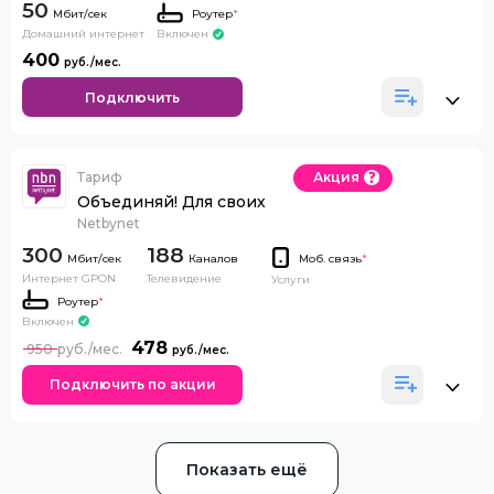
50
Роутер
*
Домашний интернет
Включен
400
Подключить
Тариф
Акция
Объединяй! Для своих
Netbynet
300
188
Каналов
Моб. связь
*
Интернет GPON
Телевидение
Услуги
Роутер
*
Включен
478
950
Подключить по акции
Показать ещё