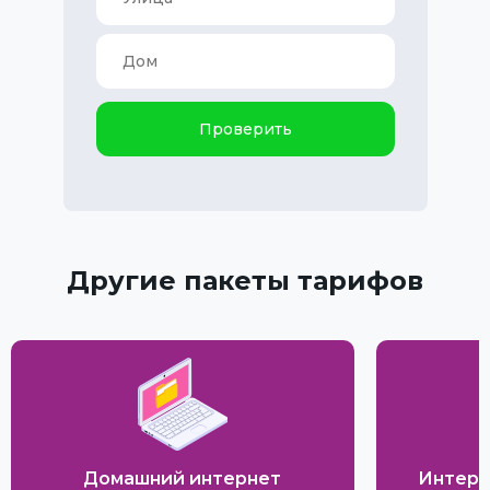
Проверить
Другие пакеты тарифов
Домашний интернет
Интерн