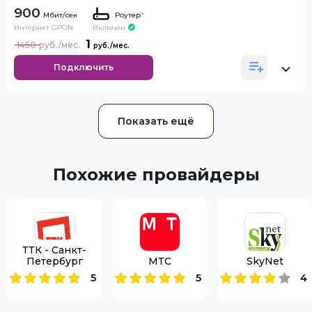
900
Роутер
*
Интернет GPON
Включен
1
1450
Подключить
Показать ещё
Похожие провайдеры
ТТК - Санкт-
Петербург
МТС
SkyNet
5
5
4