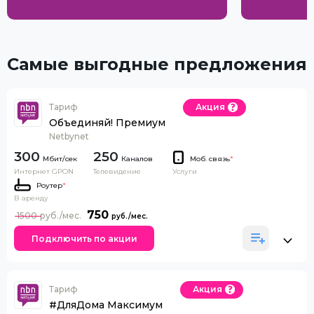
Самые выгодные предложения
Тариф
Акция
Объединяй! Премиум
Netbynet
300
250
Каналов
Моб. связь
*
Интернет GPON
Телевидение
Услуги
Роутер
*
В аренду
750
1500
Подключить по акции
Тариф
Акция
#ДляДома Максимум