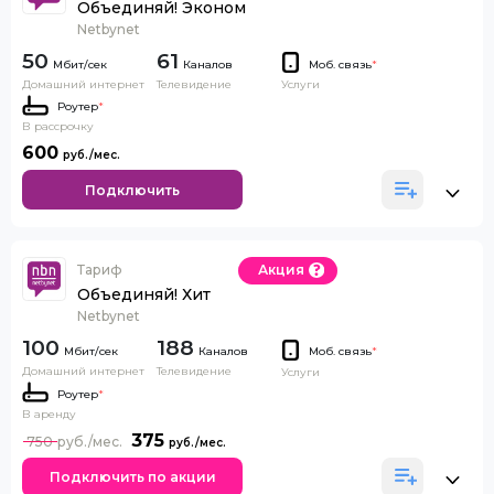
Объединяй! Эконом
Netbynet
50
61
Каналов
Моб. связь
*
Домашний интернет
Телевидение
Услуги
Роутер
*
В рассрочку
600
Подключить
Тариф
Акция
Объединяй! Хит
Netbynet
100
188
Каналов
Моб. связь
*
Домашний интернет
Телевидение
Услуги
Роутер
*
В аренду
375
750
Подключить по акции