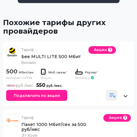
Похожие тарифы других
провайдеров
Тариф
Акция
bee MULTI LITE 500 Мбит
Билайн
500
Моб. связь
*
Роутер
*
Интернет GPON
Включен
Услуги
550
850
Подключить по акции
Тариф
Акция
Пакет 1000 Мбит/сек за 500
руб/мес
Эт-Хоум