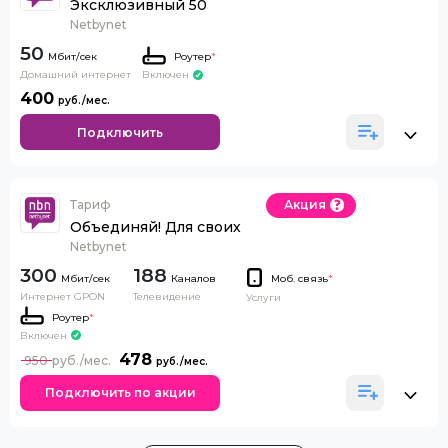
Эксклюзивный 50
Netbynet
50
Роутер
*
Домашний интернет
Включен
400
Подключить
Тариф
Акция
Объединяй! Для своих
Netbynet
300
188
Каналов
Моб. связь
*
Интернет GPON
Телевидение
Услуги
Роутер
*
Включен
478
950
Подключить по акции