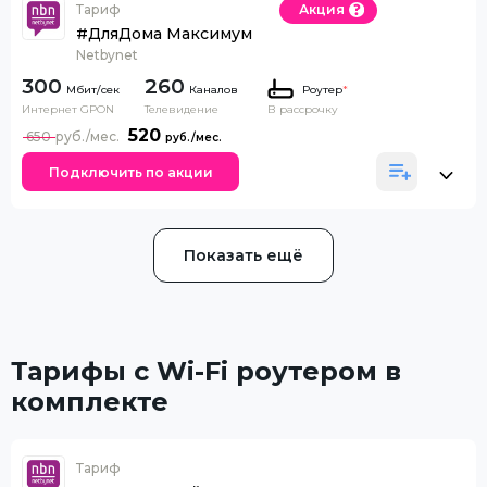
Тариф
Акция
#ДляДома Максимум
Netbynet
300
260
Каналов
Роутер
*
Интернет GPON
Телевидение
В рассрочку
520
650
Подключить по акции
Показать ещё
Тарифы с Wi-Fi роутером в
комплекте
Тариф