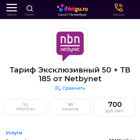
Меню
Поиск
Санкт-Петербург
Звонок
Тариф Эксклюзивный 50 + ТВ
185 от Netbynet
Сравнить
700
50
185
Мбит/сек
каналов
руб./мес.
Услуги