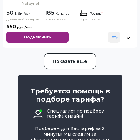
Netbynet
50
185
Каналов
Роутер
*
Домашний интернет
Телевидение
В рассрочку
650
Подключить
Показать ещё
Требуется помощь в
подборе тарифа?
Специалист по подбору
тарифа онлайн!
Подберем для Вас тариф за 2
минуты! Мы следим за
обновлениями цен и подбираем