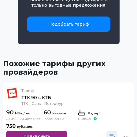
только выгодные предложения
Подобрать тариф
Похожие тарифы других
провайдеров
Тариф
ТТК 90 с КТВ
ТТК - Санкт-Петербург
90
60
Каналов
Роутер
*
Домашний интернет
Телевидение
Включен
750
Подключить