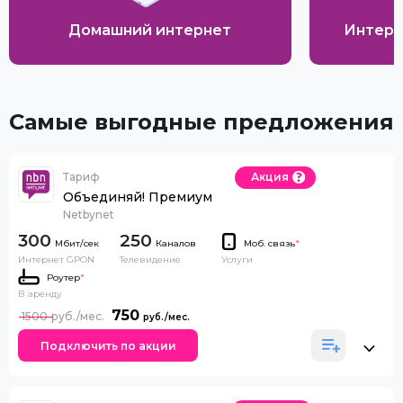
Домашний интернет
Интерн
Самые выгодные предложения
Тариф
Акция
Объединяй! Премиум
Netbynet
300
250
Каналов
Моб. связь
*
Интернет GPON
Телевидение
Услуги
Роутер
*
В аренду
750
1500
Подключить по акции