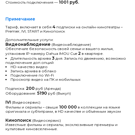
1001 руб.
Стоимость подключения —
Примечание
4
Тариф, включает в себя
подписки на онлайн-кинотеатры –
Premier, IVI, START и Кинопоиск
Дополнительные услуги:
Видеонаблюдение
(Видеонаблюдение)
Обеспечьте безопасность своей семьи и вашего жилья,
2
установив IP-камеру Dahua IMOU Cue
в квартире.
3
Длительность архива
дня. Запись по движению, возможно
подключение доп.опций
HD-качество видео
Запись архива в облако
Подключение по Wi-Fi
Просмотр видео на ПК и мобильных
200
Подписка:
руб (Аренда)
5190
Оборудование:
руб (Выкуп)
IVI
(Видеосервис)
100
000
Фильмы и сериалы – свыше
в коллекции на языке
оригинала и субтитрами, в HD качестве и объёмным звуком
Кинопоиск
(Видеосервис)
Известные фильмы и сериалы, эксклюзивные премьеры и
культовые киновселенные.