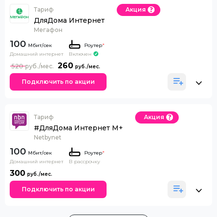
Тариф
Акция
ДляДома Интернет
Мегафон
100
Роутер
*
Домашний интернет
Включен
260
520
Подключить по акции
Тариф
Акция
#ДляДома Интернет М+
Netbynet
100
Роутер
*
Домашний интернет
В рассрочку
300
Подключить по акции