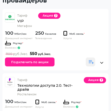
провайдеров
Тариф
Акция
VIP
Мегафон
100
250
Каналов
Моб. связь
*
Домашний интернет
Телевидение
Услуги
Роутер
*
Включен
550
1100
Подключить по акции
Тариф
Акция
Технологии доступа 2.0. Тест-
драйв
Ростелеком
100
Моб. связь
*
Роутер
*
Домашний интернет
Включен
Услуги