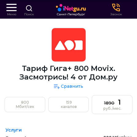
Меню
Поиск
Санкт-Петербург
Звонок
Тариф Гига+ 800 Movix.
Засмотрись! 4 от Дом.ру
Сравнить
1
800
159
1890
Мбит/сек
каналов
руб./мес.
Услуги