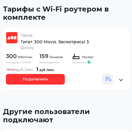
Тарифы с Wi-Fi роутером в
комплекте
Тариф
Гига+ 300 Movix. Засмотрись! 3
Дом.ру
300
159
Каналов
Роутер
*
Интернет GPON
Телевидение
Включен
1
1540
Подключить
Другие пользователи
подключают