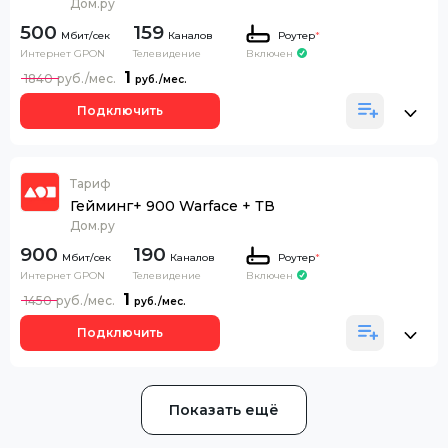
Дом.ру
500
159
Каналов
Роутер
*
Интернет GPON
Телевидение
Включен
1
1840
Подключить
Тариф
Гейминг+ 900 Warface + ТВ
Дом.ру
900
190
Каналов
Роутер
*
Интернет GPON
Телевидение
Включен
1
1450
Подключить
Показать ещё