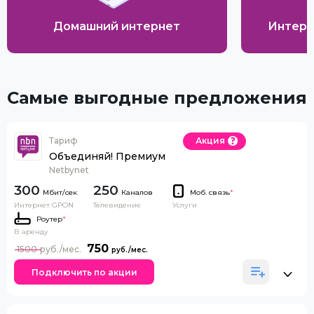
Домашний интернет
Интерн
Самые выгодные предложения
Тариф
Акция
Объединяй! Премиум
Netbynet
300
250
Каналов
Моб. связь
*
Интернет GPON
Телевидение
Услуги
Роутер
*
В аренду
750
1500
Подключить по акции