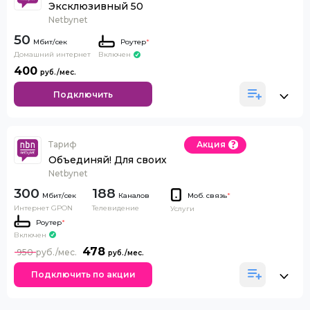
Эксклюзивный 50
Netbynet
50
Роутер
*
Домашний интернет
Включен
400
Подключить
Тариф
Акция
Объединяй! Для своих
Netbynet
300
188
Каналов
Моб. связь
*
Интернет GPON
Телевидение
Услуги
Роутер
*
Включен
478
950
Подключить по акции