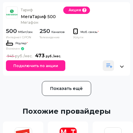
Тариф
Акция
МегаТариф 500
Мегафон
500
250
Каналов
Моб. связь
*
Интернет GPON
Телевидение
Услуги
Роутер
*
Включен
473
945
Подключить по акции
Показать ещё
Похожие провайдеры