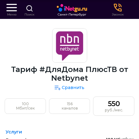
Меню
Поиск
Санкт-Петербург
Звонок
Тариф #ДляДома ПлюсТВ от
Netbynet
Сравнить
550
100
156
Мбит/сек
каналов
руб./мес.
Услуги