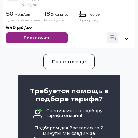
Netbynet
50
185
Каналов
Роутер
*
Домашний интернет
Телевидение
В рассрочку
650
Подключить
Показать ещё
Требуется помощь в
подборе тарифа?
Специалист по подбору
тарифа онлайн!
Подберем для Вас тариф за 2
минуты! Мы следим за