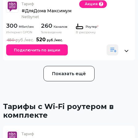
Тариф
Акция
#ДляДома Максимум
Netbynet
300
260
Каналов
Роутер
*
Интернет GPON
Телевидение
В рассрочку
520
650
Подключить по акции
Показать ещё
Тарифы с Wi-Fi роутером в
комплекте
Тариф