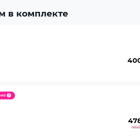
м в комплекте
40
ция
47
95