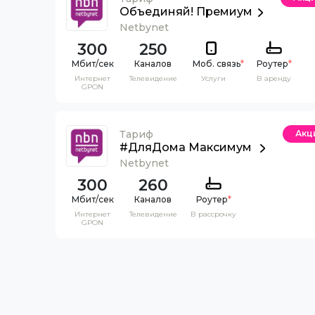
Объединяй! Премиум
Netbynet
300
250
Каналов
Моб. связь
*
Роутер
*
Интернет
Телевидение
Услуги
В аренду
GPON
Тариф
Акц
#ДляДома Максимум
Netbynet
300
260
Каналов
Роутер
*
Интернет
Телевидение
В рассрочку
GPON