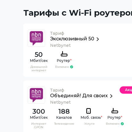
Тарифы с Wi-Fi роутеро
Тариф
Эксклюзивный 50
Netbynet
50
Роутер
*
Домашний
Включен
интернет
Тариф
Ак
Объединяй! Для своих
Netbynet
300
188
Каналов
Моб. связь
*
Роутер
*
Интернет
Телевидение
Услуги
Включен
GPON