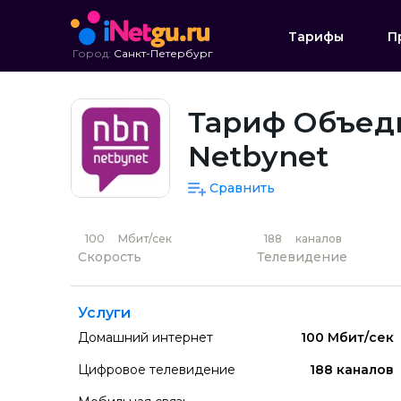
Тарифы
П
Город:
Санкт-Петербург
Тариф Объеди
Netbynet
Сравнить
100
Мбит/сек
188
каналов
Скорость
Телевидение
Услуги
Домашний интернет
100 Мбит/сек
Цифровое телевидение
188 каналов