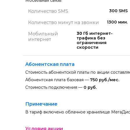
Мобильная связь
300 SMS
Количество SMS
1300 мин.
Количество минут на звонки
30
Гб интернет-
Мобильный
трафика без
интернет
ограничения
скорости
Абонентская плата
Стоимость абонентской платы по акции составл
Абонентская плата базовая —
750 руб./мес.
Стоимость подключения —
0 руб.
Примечание
В тариф включено облачное хранилище МегаДис
Условия акции