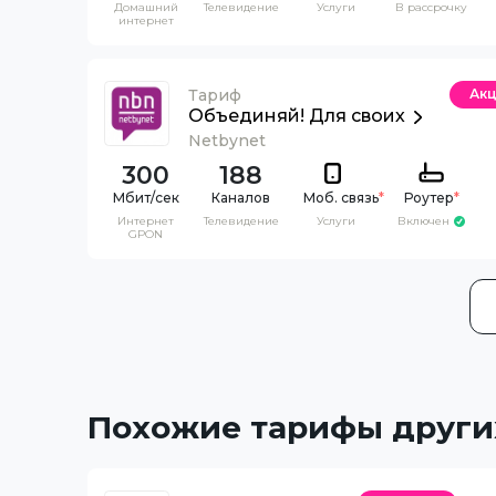
Домашний
Телевидение
Услуги
В рассрочку
интернет
Тариф
Ак
Объединяй! Для своих
Netbynet
300
188
Каналов
Моб. связь
*
Роутер
*
Интернет
Телевидение
Услуги
Включен
GPON
Похожие тарифы други