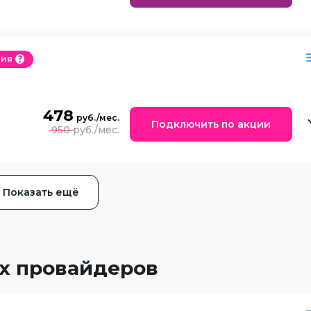
ция
478
Подключить по акции
950
Показать ещё
х провайдеров