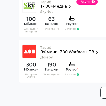
Тариф
Акция
T-100+Медиа
SkyNet
100
63
Каналов
Роутер
*
Домашний
Телевидение
Включен
интернет
Тариф
Гейминг+ 300 Warface + ТВ
Дом.ру
300
190
Каналов
Роутер
*
Интернет
Телевидение
Включен
GPON