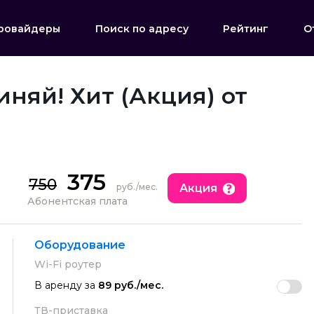
ровайдеры
Поиск по адресу
Рейтинг
О
няй! Хит (Акция) от
375
750
Акция
руб./мес.
Абонентская плата
Оборудование
Wi-Fi роутер
В аренду за
89 руб./мес.
ТВ-приставка