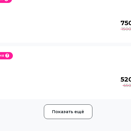
75
150
ия
52
65
Показать ещё