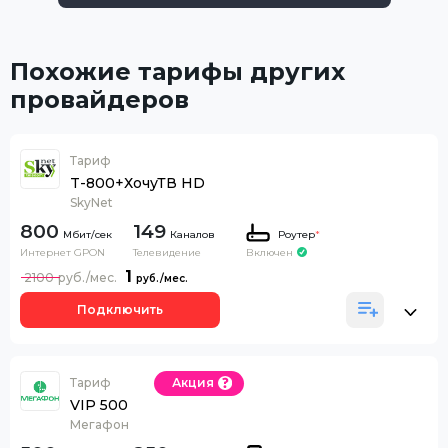
Похожие тарифы других
провайдеров
Тариф
T-800+ХочуТВ HD
SkyNet
800
149
Каналов
Роутер
*
Интернет GPON
Телевидение
Включен
1
2100
Подключить
Тариф
Акция
VIP 500
Мегафон