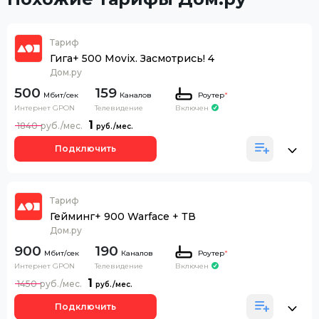
Тариф
Гига+ 500 Movix. Засмотрись! 4
Дом.ру
500
159
Каналов
Роутер
*
Интернет GPON
Телевидение
Включен
1
1840
Подключить
Тариф
Гейминг+ 900 Warface + ТВ
Дом.ру
900
190
Каналов
Роутер
*
Интернет GPON
Телевидение
Включен
1
1450
Подключить