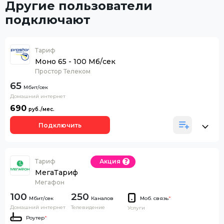
Другие пользователи
подключают
Тариф
Моно 65 - 100 Мб/сек
Простор Телеком
65
Домашний интернет
690
Подключить
Тариф
Акция
МегаТариф
Мегафон
100
250
Каналов
Моб. связь
*
Домашний интернет
Телевидение
Услуги
Роутер
*