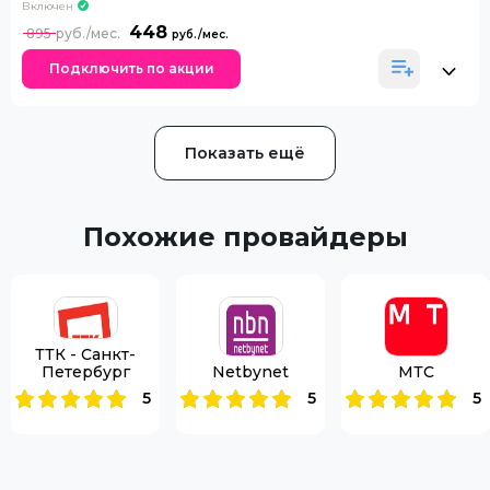
Включен
448
895
Подключить по акции
Показать ещё
Похожие провайдеры
ТТК - Санкт-
Петербург
Netbynet
МТС
5
5
5