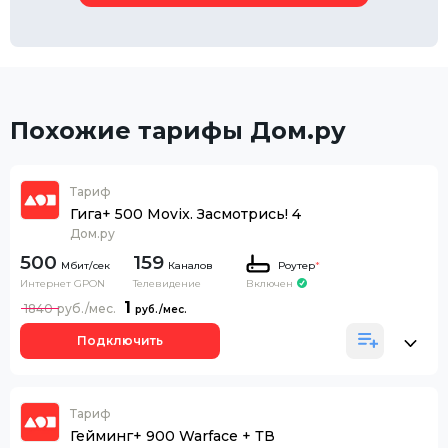
Похожие тарифы Дом.ру
Тариф
Гига+ 500 Movix. Засмотрись! 4
Дом.ру
500
159
Каналов
Роутер
*
Интернет GPON
Телевидение
Включен
1
1840
Подключить
Тариф
Гейминг+ 900 Warface + ТВ