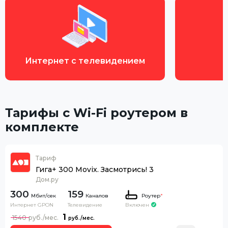
Интернет с телевидением
Тарифы с Wi-Fi роутером в
комплекте
Тариф
Гига+ 300 Movix. Засмотрись! 3
Дом.ру
300
159
Каналов
Роутер
*
Интернет GPON
Телевидение
Включен
1
1540