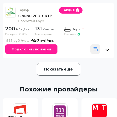
Тариф
Акция
Орион 200 + КТВ
Прометей Хоум
200
131
Каналов
Роутер
*
Интернет GPON
Телевидение
Включен
457
893
Подключить по акции
Показать ещё
Похожие провайдеры