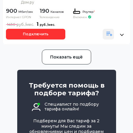
Дом.ру
900
190
Каналов
Роутер
*
Интернет GPON
Телевидение
Включен
1
1450
Подключить
Показать ещё
Требуется помощь в
подборе тарифа?
Специалист по подбору
тарифа онлайн!
Подберем для Вас тариф за 2
минуты! Мы следим за
обновлениями цен и подбираем