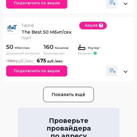
Подключить по акции
Тариф
Акция
The Best 50 Мбит/сек
ПАКТ
50
160
Каналов
Роутер
*
Домашний интернет
Телевидение
Включен
675
780
Подключить по акции
Показать ещё
Проверьте
провайдера
по адресу