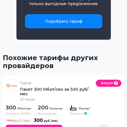
только выгодные предложения
Подобрать тариф
Похожие тарифы других
провайдеров
Тариф
Акция
Пакет 300 Мбит/сек за 300 руб/
мес
Эт-Хоум
300
200
Каналов
Роутер
*
Интернет GPON
Телевидение
Включен
300
799