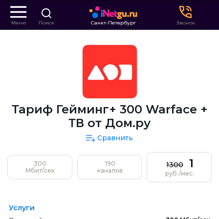
Меню
Поиск
Санкт-Петербург
Звонок
Тариф Гейминг+ 300 Warface +
ТВ от Дом.ру
Сравнить
1
300
190
1300
Мбит/сек
каналов
руб./мес.
Услуги