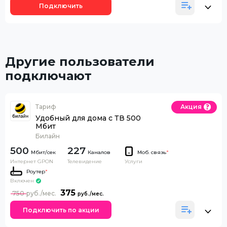
Подключить
Другие пользователи
подключают
Тариф
Акция
Удобный для дома с ТВ 500
Мбит
Билайн
500
227
Каналов
Моб. связь
*
Интернет GPON
Телевидение
Услуги
Роутер
*
Включен
375
750
Подключить по акции