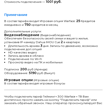
1001 руб.
Стоимость подключения —
Примечание
25
В состав тарифа входит Игровая опция Warface:
Кредитов
750
ежедневно и
кредитов в месяц
Дополнительные услуги:
Видеонаблюдение
(Видеонаблюдение)
Обеспечьте безопасность своей семьи и вашего жилья,
2
установив IP-камеру Dahua IMOU Cue
в квартире.
3
Длительность архива
дня. Запись по движению, возможно
подключение доп.опций
HD-качество видео
Запись архива в облако
Подключение по Wi-Fi
Просмотр видео на ПК и мобильных
200
Подписка:
руб (Аренда)
5190
Оборудование:
руб (Выкуп)
Игровые опции
(Игровые опции)
В состав тарифа входят игровые бонусы
Чтобы подключить тариф Гейминг+ 300 Warface + ТВ Вам
достаточно просто нажать на кнопку "Подключить тариф" или
заказать обратный звонок. Наш оператор проконсультирует Вас