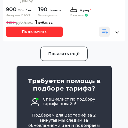
Дом.ру
900
190
Каналов
Роутер
*
Интернет GPON
Телевидение
Включен
1
1450
Подключить
Показать ещё
Требуется помощь в
подборе тарифа?
Специалист по подбору
тарифа онлайн!
Подберем для Вас тариф за 2
минуты! Мы следим за
обновлениями цен и подбираем