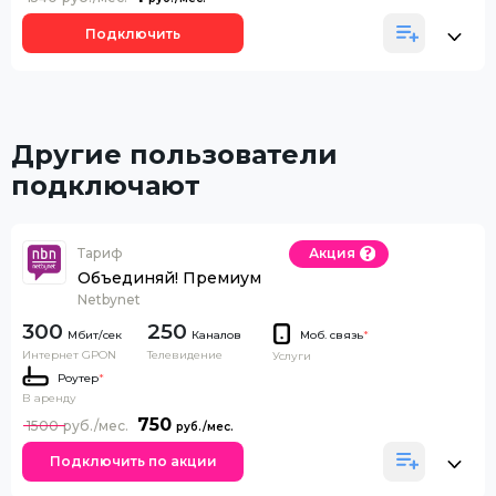
Подключить
Другие пользователи
подключают
Тариф
Акция
Объединяй! Премиум
Netbynet
300
250
Каналов
Моб. связь
*
Интернет GPON
Телевидение
Услуги
Роутер
*
В аренду
750
1500
Подключить по акции