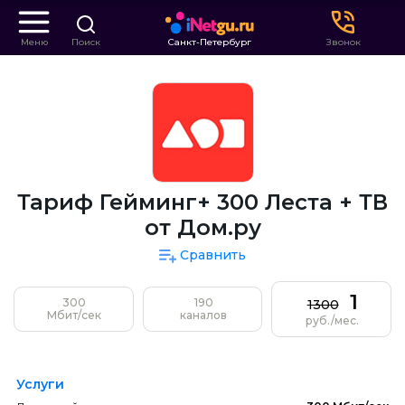
Меню
Поиск
Санкт-Петербург
Звонок
Тариф Гейминг+ 300 Леста + ТВ
от Дом.ру
Сравнить
1
300
190
1300
Мбит/сек
каналов
руб./мес.
Услуги