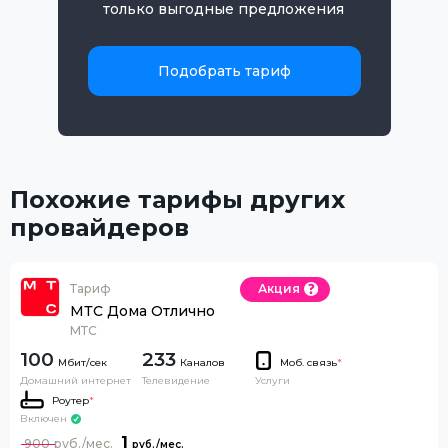
только выгодные предложения
Подобрать тариф
Похожие тарифы других
провайдеров
Тариф
Акция
МТС Дома Отлично
МТС
100
233
Каналов
Моб. связь
*
Домашний интернет
Телевидение
Услуги
Роутер
*
Включен
1
900