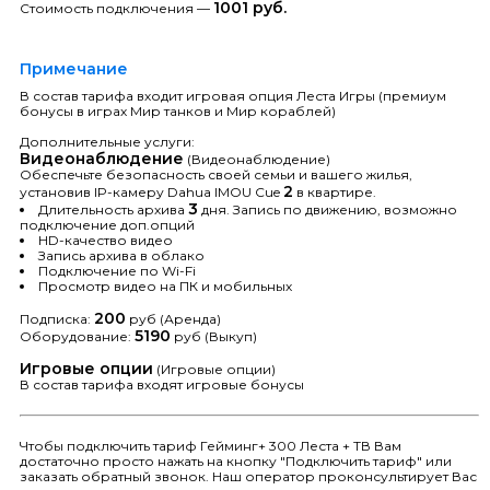
1001 руб.
Стоимость подключения —
Примечание
В состав тарифа входит игровая опция Леста Игры (премиум
бонусы в играх Мир танков и Мир кораблей)
Дополнительные услуги:
Видеонаблюдение
(Видеонаблюдение)
Обеспечьте безопасность своей семьи и вашего жилья,
2
установив IP-камеру Dahua IMOU Cue
в квартире.
3
Длительность архива
дня. Запись по движению, возможно
подключение доп.опций
HD-качество видео
Запись архива в облако
Подключение по Wi-Fi
Просмотр видео на ПК и мобильных
200
Подписка:
руб (Аренда)
5190
Оборудование:
руб (Выкуп)
Игровые опции
(Игровые опции)
В состав тарифа входят игровые бонусы
Чтобы подключить тариф Гейминг+ 300 Леста + ТВ Вам
достаточно просто нажать на кнопку "Подключить тариф" или
заказать обратный звонок. Наш оператор проконсультирует Вас