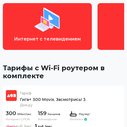
Интернет с телевидением
Тарифы с Wi-Fi роутером в
комплекте
Тариф
Гига+ 300 Movix. Засмотрись! 3
Дом.ру
300
159
Каналов
Роутер
*
Интернет GPON
Телевидение
Включен
1
1540