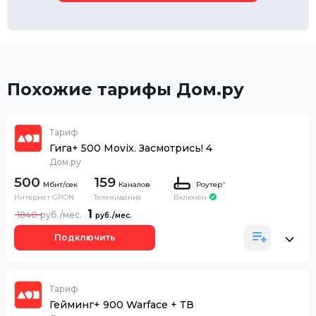
Похожие тарифы Дом.ру
Тариф
Гига+ 500 Movix. Засмотрись! 4
Дом.ру
500
159
Каналов
Роутер
*
Интернет GPON
Телевидение
Включен
1
1840
Подключить
Тариф
Гейминг+ 900 Warface + ТВ