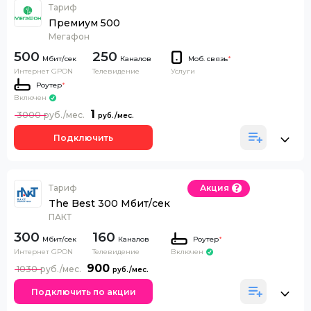
Тариф
Премиум 500
Мегафон
500
250
Каналов
Моб. связь
*
Интернет GPON
Телевидение
Услуги
Роутер
*
Включен
1
3000
Подключить
Тариф
Акция
The Best 300 Мбит/сек
ПАКТ
300
160
Каналов
Роутер
*
Интернет GPON
Телевидение
Включен
900
1030
Подключить по акции