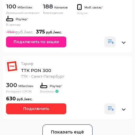
100
188
Каналов
Моб. связь
*
Домашний интернет
Телевидение
Услуги
Роутер
*
В аренду
375
750
Подключить по акции
Тариф
ТТК PON 300
ТТК - Санкт-Петербург
300
Роутер
*
Интернет GPON
Включен
630
Подключить
Показать ещё