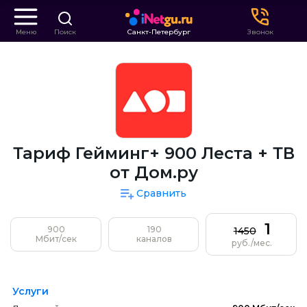
Меню
Поиск
Санкт-Петербург
Звонок
Тариф Гейминг+ 900 Леста + ТВ
от Дом.ру
Сравнить
1
900
190
1450
Мбит/сек
каналов
руб./мес.
Услуги