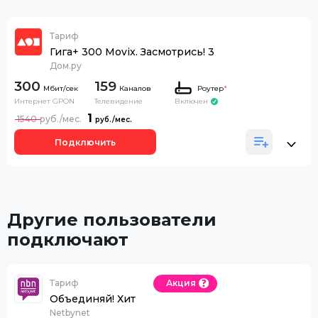
Тариф
Гига+ 300 Movix. Засмотрись! 3
Дом.ру
300
159
Каналов
Роутер
*
Интернет GPON
Телевидение
Включен
1
1540
Подключить
Другие пользователи
подключают
Тариф
Акция
Объединяй! Хит
Netbynet