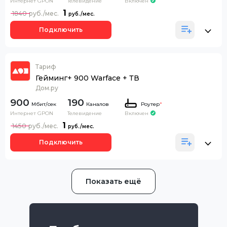
Интернет GPON
Телевидение
Включен
1
1840
Подключить
Тариф
Гейминг+ 900 Warface + ТВ
Дом.ру
900
190
Каналов
Роутер
*
Интернет GPON
Телевидение
Включен
1
1450
Подключить
Показать ещё