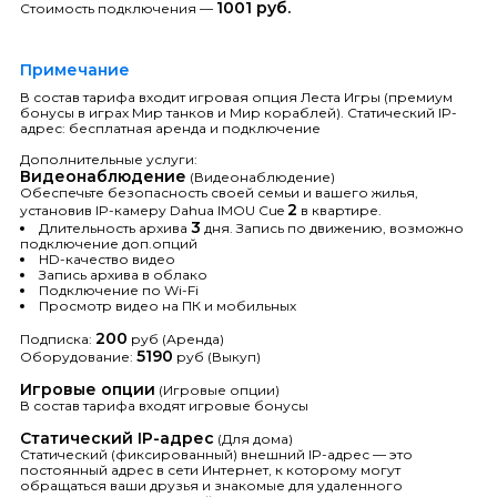
1001 руб.
Стоимость подключения —
Примечание
В состав тарифа входит игровая опция Леста Игры (премиум
бонусы в играх Мир танков и Мир кораблей). Статический IP-
адрес: бесплатная аренда и подключение
Дополнительные услуги:
Видеонаблюдение
(Видеонаблюдение)
Обеспечьте безопасность своей семьи и вашего жилья,
2
установив IP-камеру Dahua IMOU Cue
в квартире.
3
Длительность архива
дня. Запись по движению, возможно
подключение доп.опций
HD-качество видео
Запись архива в облако
Подключение по Wi-Fi
Просмотр видео на ПК и мобильных
200
Подписка:
руб (Аренда)
5190
Оборудование:
руб (Выкуп)
Игровые опции
(Игровые опции)
В состав тарифа входят игровые бонусы
Статический IP-адрес
(Для дома)
Статический (фиксированный) внешний IP-адрес — это
постоянный адрес в сети Интернет, к которому могут
обращаться ваши друзья и знакомые для удаленного