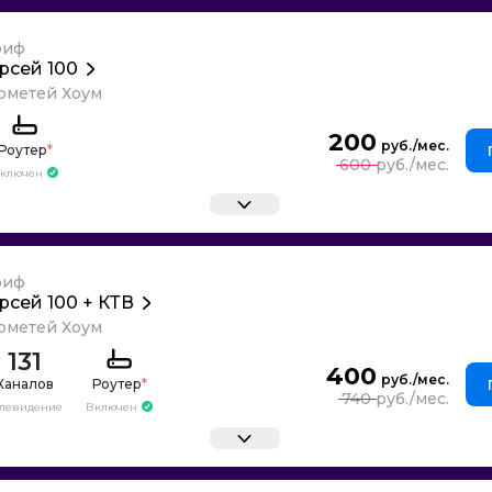
риф
рсей 100
ометей Хоум
200
Роутер
*
600
ключен
риф
рсей 100 + КТВ
ометей Хоум
131
400
Каналов
Роутер
*
740
елевидение
Включен