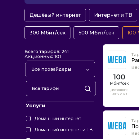
Дешёвый интернет
Интернет и ТВ
300 Мбит/сек
500 Мбит/сек
100 
Всего тарифов: 241
Та
Акционных: 101
Ра
Ве
Все провайдеры
100
Arroba
AviaNet
Домашний
интернет
CTLan
Услуги
Deepweb
Diamond network
Домашний интернет
Та
EPS
По
Домашний интернет и ТВ
Ве
GeneralNet