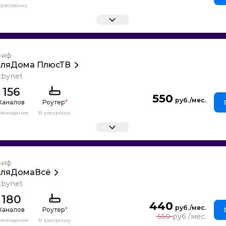
 рассрочку
риф
ляДома ПлюсТВ
tbynet
156
550
Каналов
Роутер
*
елевидение
В рассрочку
риф
ляДомаВсё
tbynet
180
440
Каналов
Роутер
*
550
елевидение
В рассрочку