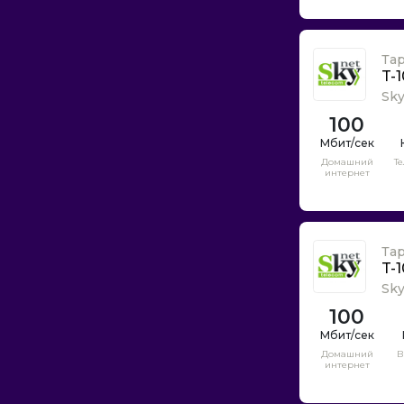
Мегафон
Неваком
Та
Невод
T-
Ниеншанц-хоум
Sk
Новые Коммуникации
100
Нью Лайн
ОТКРЫТИЕ-Информ
Домашний
Т
интернет
Обит
Ойстер
Оптиком
Та
ПАКТ
T-
ПЛС
Sk
100
Петросвязь
Позитив телеком
Домашний
В
Полюстровонет
интернет
Прайм Телеком