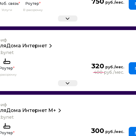
750
об. связь
*
Роутер
*
Услуги
В рассрочку
риф
ляДома Интернет
tbynet
320
Роутер
*
400
 рассрочку
риф
ляДома Интернет М+
tbynet
300
Роутер
*