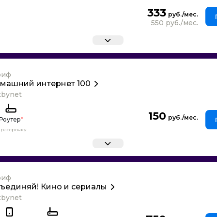
333
550
риф
машний интернет 100
tbynet
150
Роутер
*
 рассрочку
риф
ъединяй! Кино и сериалы
tbynet