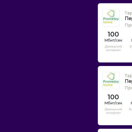
ПраймНет
Прометей
Та
Пе
Прометей Хоум
Пр
Простор Телеком
100
Пулнет
Пушкин интернет
Домашний
В
интернет
Пушкин нэт
РНет
РСВО-Онлайн
Та
Реалнет
Пе
Ростелеком
Пр
Ростелеком Docsis
100
СПБСитиНет
Домашний
Т
Самтел
интернет
Свободный Порт
Связьинвест