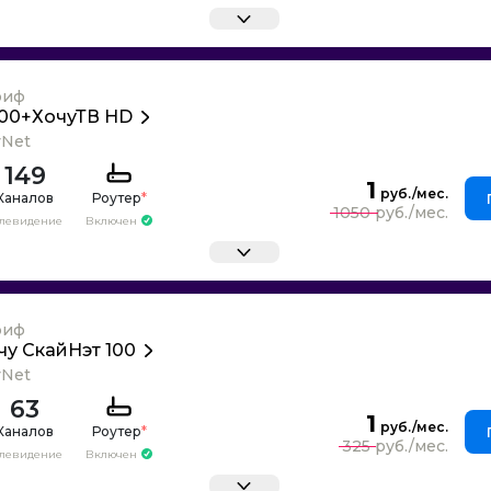
риф
100+ХочуТВ HD
yNet
149
1
Каналов
Роутер
*
1050
елевидение
Включен
риф
чу СкайНэт 100
yNet
63
1
Каналов
Роутер
*
325
елевидение
Включен