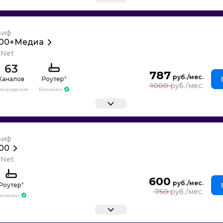
риф
100+Медиа
yNet
63
787
Каналов
Роутер
*
1000
елевидение
Включен
риф
100
yNet
600
Роутер
*
750
ключен