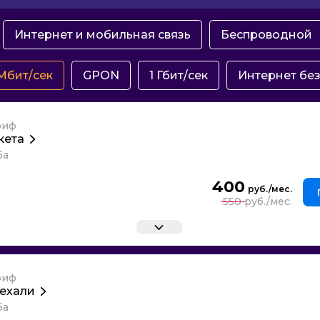
Интернет и мобильная связь
Беспроводной
Мбит/сек
GPON
1 Гбит/сек
Интернет без
риф
кета
ба
400
550
риф
ехали
ба