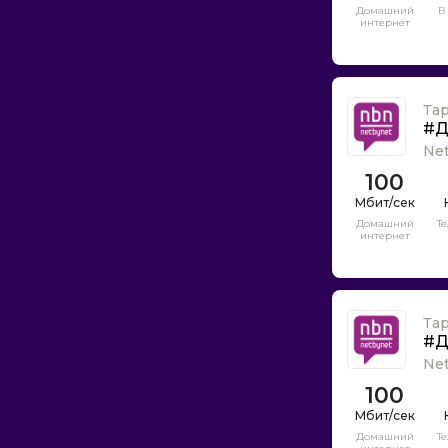
ВЭБА
Домашний
В
интернет
Веба
ВестКолл
ВиартКом
Та
Вива
#Д
Ne
Всевнет
100
ВэбПлас
Вэлл-Ком
Домашний
Т
ГТК
интернет
Гарс Телеком
Город ОнЛайн
Демос Датаком
Та
#Д
Дом.ру
Ne
Доминанта
100
Ижора Телеком
Икс-Трим
Домашний
Т