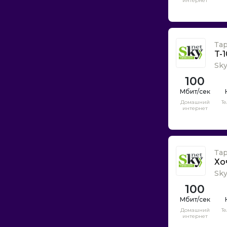
интернет
Илка
Интеграл сервис
Интербург
Та
Интернет 78
T-
ИнтраСтар
Sk
Инфо-Лан
100
Катрина
Домашний
Т
КиберНет
интернет
Кивинет
Кстелеком
Курорт Телеком
Та
Хо
Ланк Телеком
Sk
Лахта
100
М52
МТС
Домашний
Т
интернет
Мастер Связь