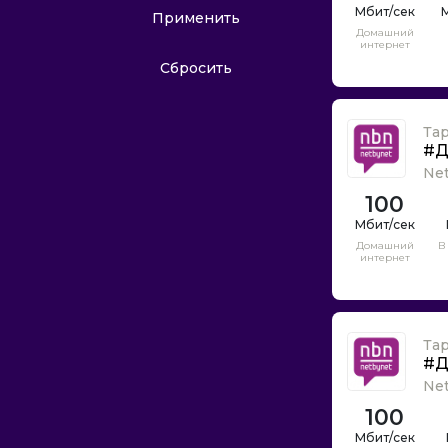
UniWeb
М
Применить
Домашний
Well telecom
интернет
Your Net
Сбросить
iNet
Аванти
Та
#Д
Автово.нет
Ne
АйЛан
100
Альфа-Телеком
Амстердам Телеком
Домашний
В
интернет
Антхил
Астра телеком
БЕТА Телеком
Та
Бигфиш
#Д
Бизнес Телеком
Ne
Билайн
100
ВЕСТ-КОМ трейд