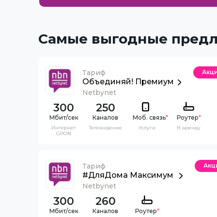
Самые выгодные пред
Тариф
Акц
Объединяй! Премиум
Netbynet
300
250
Каналов
Моб. связь
*
Роутер
*
Интернет
Телевидение
Услуги
В аренду
GPON
Тариф
Акц
#ДляДома Максимум
Netbynet
300
260
Каналов
Роутер
*