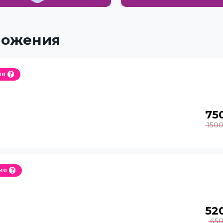
ложения
ия
75
150
ия
52
65