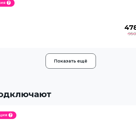
ция
47
95
Показать ещё
подключают
ция