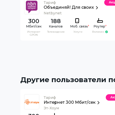
Тариф
Ак
Объединяй! Для своих
Netbynet
300
188
Каналов
Моб. связь
*
Роутер
*
Интернет
Телевидение
Услуги
Включен
GPON
Другие пользователи 
Тариф
Ак
Интернет 300 Мбит/сек
Эт-Хоум