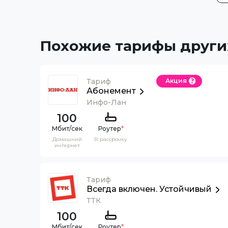
Похожие тарифы други
Тариф
Акция
Абонемент
Инфо-Лан
100
Роутер
*
Домашний
В рассрочку
интернет
Тариф
Всегда включен. Устойчивый
ТТК
100
Роутер
*