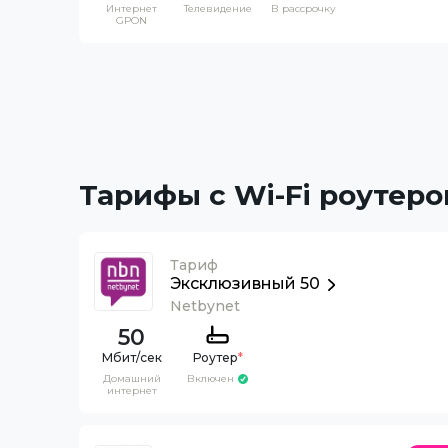
Интернет
Телевидение
В рассрочку
GPON
Тарифы с Wi-Fi роутеро
Тариф
Эксклюзивный 50
Netbynet
50
Роутер
*
Домашний
Включен
интернет