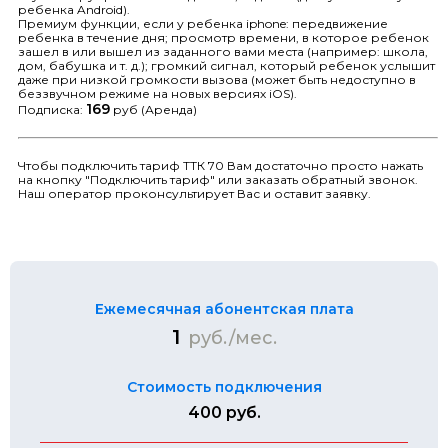
ребенка Android).
Премиум функции, если у ребенка iphone: передвижение
ребенка в течение дня; просмотр времени, в которое ребенок
зашел в или вышел из заданного вами места (например: школа,
дом, бабушка и т. д.); громкий сигнал, который ребенок услышит
даже при низкой громкости вызова (может быть недоступно в
беззвучном режиме на новых версиях iOS).
169
Подписка:
руб (Аренда)
Чтобы подключить тариф ТТК 70 Вам достаточно просто нажать
на кнопку "Подключить тариф" или заказать обратный звонок.
Наш оператор проконсультирует Вас и оставит заявку.
Ежемесячная абонентская плата
1
руб./мес.
Стоимость подключения
400 руб.