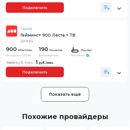
Подключить
Тариф
Гейминг+ 900 Леста + ТВ
Дом.ру
900
190
Каналов
Роутер
*
Интернет GPON
Телевидение
Включен
1
1450
Подключить
Показать ещё
Похожие провайдеры