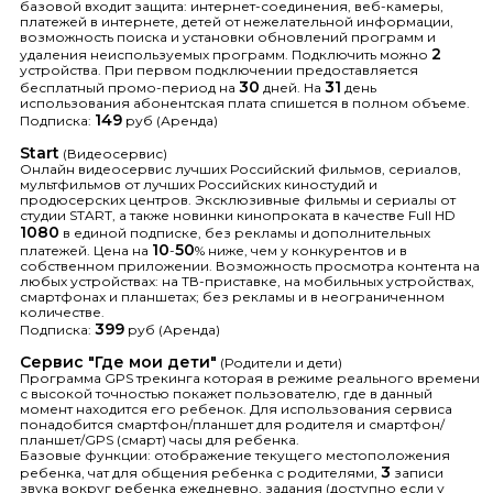
базовой входит защита: интернет-соединения, веб-камеры,
платежей в интернете, детей от нежелательной информации,
возможность поиска и установки обновлений программ и
2
удаления неиспользуемых программ. Подключить можно
устройства. При первом подключении предоставляется
30
31
бесплатный промо-период на
дней. На
день
использования абонентская плата спишется в полном объеме.
149
Подписка:
руб (Аренда)
Start
(Видеосервис)
Онлайн видеосервис лучших Российский фильмов, сериалов,
мультфильмов от лучших Российских киностудий и
продюсерских центров. Эксклюзивные фильмы и сериалы от
студии START, а также новинки кинопроката в качестве Full HD
1080
в единой подписке, без рекламы и дополнительных
10
50
платежей. Цена на
-
% ниже, чем у конкурентов и в
собственном приложении. Возможность просмотра контента на
любых устройствах: на ТВ-приставке, на мобильных устройствах,
смартфонах и планшетах; без рекламы и в неограниченном
количестве.
399
Подписка:
руб (Аренда)
Сервис "Где мои дети"
(Родители и дети)
Программа GPS трекинга которая в режиме реального времени
с высокой точностью покажет пользователю, где в данный
момент находится его ребенок. Для использования сервиса
понадобится смартфон/планшет для родителя и смартфон/
планшет/GPS (смарт) часы для ребенка.
Базовые функции: отображение текущего местоположения
3
ребенка, чат для общения ребенка с родителями,
записи
звука вокруг ребенка ежедневно, задания (доступно если у