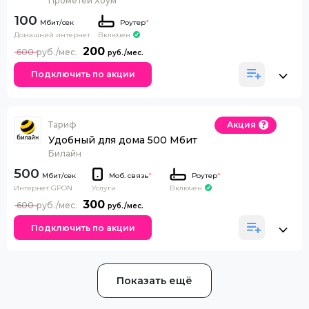
Прометей Хоум
100
Роутер
*
Домашний интернет
Включен
200
600
Подключить по акции
Тариф
Акция
Удобный для дома 500 Мбит
Билайн
500
Моб. связь
*
Роутер
*
Интернет GPON
Включен
Услуги
300
600
Подключить по акции
Показать ещё