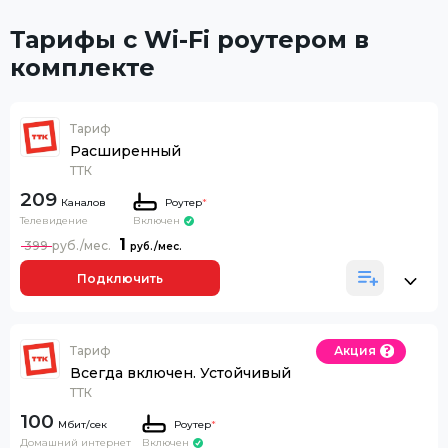
Тарифы с Wi-Fi роутером в
комплекте
Тариф
Расширенный
ТТК
209
Каналов
Роутер
*
Телевидение
Включен
1
399
Подключить
Тариф
Акция
Всегда включен. Устойчивый
ТТК
100
Роутер
*
Домашний интернет
Включен